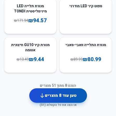
45
%
-
ספוט קיר LED מודרני
מנורת תלייה LED
מינימליסטית TONDI
₪
94.57
₪
171.94
30
%
-
10
%
-
מנורת התלייה וואבי-סאבי
מנורת קיר GU10 חיצונית
אטומה
₪
9.44
₪
80.99
₪
13.49
₪
89.99
הצגנו
8
מתוך
51
מוצרים
טען עוד
8
מוצרים
או הצג את כל הקטלוג (
51
)