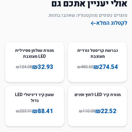
אולי יעניין אתכם גם
מוצרים נוספים מהקטגוריה שאהבו בחנות.
לקטלוג המלא
68
%
-
43
%
-
נברשת קריסטל נורדית
מנורת שולחן ספירלית
מעוצבת
LED מעוצבת
₪
32.93
₪
274.54
₪
104.08
₪
480.50
57
%
-
80
%
-
מנורת קיר LED לחוץ ופנים
שעון קיר דיגיטלי LED
גדול
₪
88.41
₪
22.52
₪
203.91
₪
110.08