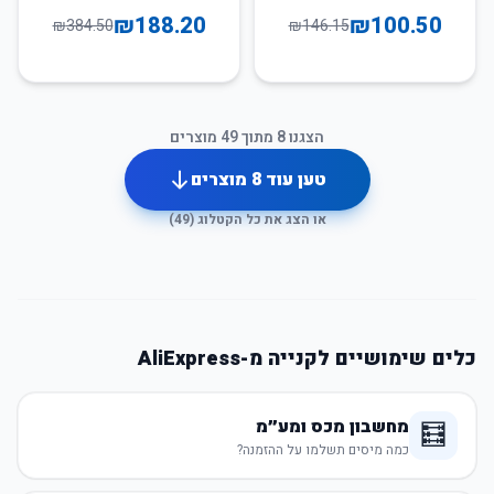
₪
188.20
₪
100.50
₪
384.50
₪
146.15
הצגנו
8
מתוך
49
מוצרים
טען עוד
8
מוצרים
או הצג את כל הקטלוג (
49
)
כלים שימושיים לקנייה מ-AliExpress
מחשבון מכס ומע״מ
🧮
כמה מיסים תשלמו על ההזמנה?