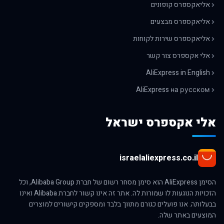
אליאקספרס קופונים
אליאקספרס מבצעים
אליאקספרס שירות לקוחות
אלי אקספרס צור קשר
AliExpress in English
AliExpress на русском
אלי אקספרס ישראל
israelaliexpress.co.il
הסימן AliExpress הוא סימן מסחר רשום של חברת Alibaba Group, וכל
הזכויות הנוגעות לו שמורות לה. אתר זה אינו קשור לחברת Alibaba ואינו
בבעלותה. אנו פועלים כגורם מתווך בלבד ומספקים קישורים למוצרים
המוצעים באתר שלה.