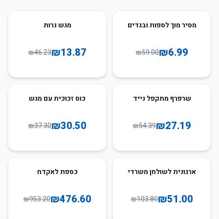
70
%
-
88
%
-
מסיר מוך לספות ובגדים
מגש נרות
₪
13.87
₪
6.99
₪
46.23
₪
59.00
18
%
-
50
%
-
שרפרף מתקפל נייד
כוס זכוכית עם מגש
₪
30.50
₪
27.19
₪
37.30
₪
54.39
50
%
-
51
%
-
ארגונית לשולחן משרדי
כספת לאקדח
₪
476.60
₪
51.00
₪
953.20
₪
103.80