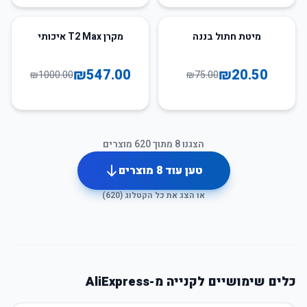
45
%
-
73
%
-
מיטת חתול בננה
מקרן T2 Max איכותי
₪
547.00
₪
20.50
₪
1000.00
₪
75.00
הצגנו
8
מתוך
620
מוצרים
טען עוד
8
מוצרים
או הצג את כל הקטלוג (
620
)
כלים שימושיים לקנייה מ-AliExpress