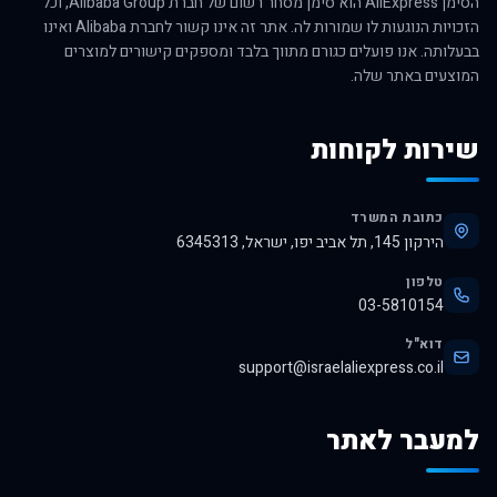
הסימן AliExpress הוא סימן מסחר רשום של חברת Alibaba Group, וכל
הזכויות הנוגעות לו שמורות לה. אתר זה אינו קשור לחברת Alibaba ואינו
בבעלותה. אנו פועלים כגורם מתווך בלבד ומספקים קישורים למוצרים
המוצעים באתר שלה.
שירות לקוחות
כתובת המשרד
הירקון 145, תל אביב יפו, ישראל, 6345313
טלפון
03-5810154
דוא"ל
support@israelaliexpress.co.il
למעבר לאתר
לרכישה באלי אקספרס