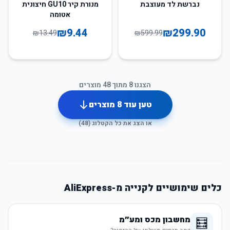
30
%
-
50
%
-
נברשת לד מעוצבת
מנורת קיר GU10 חיצונית
אטומה
₪
9.44
₪
299.90
₪
13.49
₪
599.99
הצגנו
8
מתוך
48
מוצרים
טען עוד
8
מוצרים
או הצג את כל הקטלוג (
48
)
כלים שימושיים לקנייה מ-AliExpress
מחשבון מכס ומע״מ
🧮