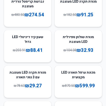
43
%
-
50
%
-
מנורת תקרה LED מעוצבת
נברשת קריסטל נורדית
מעוצבת
₪
274.54
₪
91.25
₪
480.50
₪
182.50
57
%
-
68
%
-
מנורת שולחן ספירלית
שעון קיר דיגיטלי LED
LED מעוצבת
גדול
₪
88.41
₪
32.93
₪
203.91
₪
104.08
63
%
-
31
%
-
מכונת ערפל תאורה LED
מנורת תקרה LED מעוצבת
מקצועית
עם 3 גווני תאורה
₪
29.27
₪
599.99
₪
78.63
₪
870.50