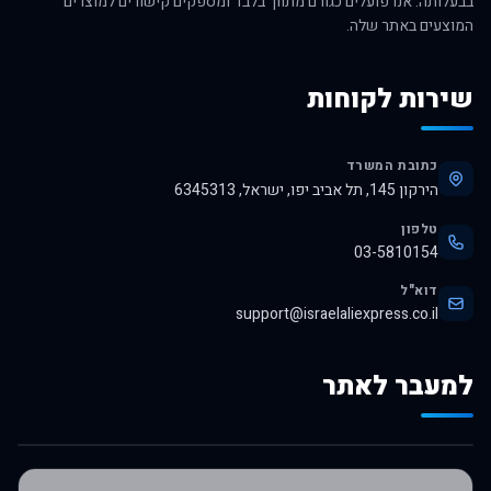
בבעלותה. אנו פועלים כגורם מתווך בלבד ומספקים קישורים למוצרים
המוצעים באתר שלה.
שירות לקוחות
כתובת המשרד
הירקון 145, תל אביב יפו, ישראל, 6345313
טלפון
03-5810154
דוא"ל
support@israelaliexpress.co.il
למעבר לאתר
לרכישה באלי אקספרס