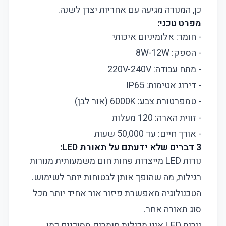
כן, המנורה מגיעה עם אחריות יצרן לשנה.
מפרט טכני:
- חומר: אלומיניום איכותי
- הספק: 8W-12W
- מתח עבודה: 220V-240V
- דירוג אטימות: IP65
- טמפרטורת צבע: 6000K (אור לבן)
- זווית הארה: 120 מעלות
- אורך חיים: עד 50,000 שעות
3 דברים שלא ידעתם על תאורת LED:
נורות LED מייצרות פחות חום משמעותית מנורות
רגילות, מה שהופך אותן לבטוחות יותר לשימוש.
הטכנולוגיה מאפשרת פיזור אור אחיד יותר מכל
סוג תאורה אחר.
נורות LED אינן מכילות חומרים מסוכנים כמו