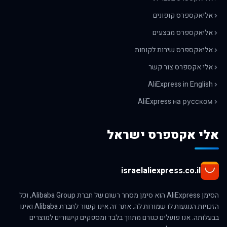
אליאקספרס קופונים
אליאקספרס מבצעים
אליאקספרס שירות לקוחות
אלי אקספרס צור קשר
AliExpress in English
AliExpress на русском
אלי אקספרס ישראל
israelaliexpress.co.il
הסימן AliExpress הוא סימן מסחר רשום של חברת Alibaba Group, וכל
הזכויות הנוגעות לו שמורות לה. אתר זה אינו קשור לחברת Alibaba ואינו
בבעלותה. אנו פועלים כגורם מתווך בלבד ומספקים קישורים למוצרים