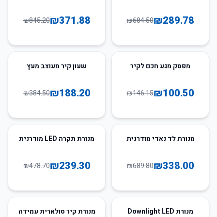
₪
371.88
₪
289.78
₪
845.20
₪
684.50
51
%
-
31
%
-
מפסק מגע חכם לקיר
שעון קיר מעוצב מעץ
₪
188.20
₪
100.50
₪
384.50
₪
146.15
50
%
-
51
%
-
מנורת לד נאדי מודרנית
מנורת תקרה LED מודרנית
₪
239.30
₪
338.00
₪
478.70
₪
689.80
58
%
-
49
%
-
מנורת Downlight LED
מנורת קיר סולארית עמידה