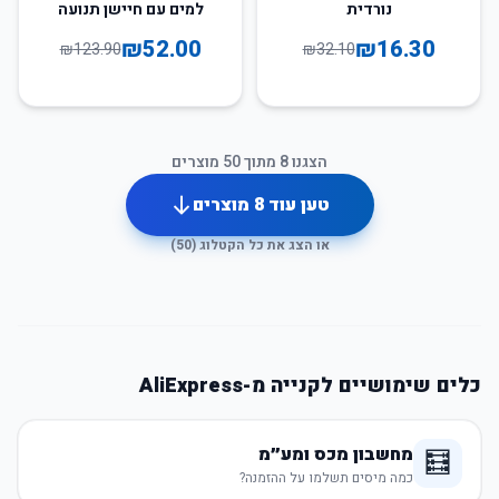
נורדית
למים עם חיישן תנועה
₪
52.00
₪
16.30
₪
123.90
₪
32.10
הצגנו
8
מתוך
50
מוצרים
טען עוד
8
מוצרים
או הצג את כל הקטלוג (
50
)
כלים שימושיים לקנייה מ-AliExpress
מחשבון מכס ומע״מ
🧮
כמה מיסים תשלמו על ההזמנה?