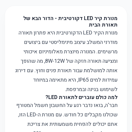
מנורת קיר LED דקורטיבית - הדור הבא של
תאורת הבית
מנורת הקיר LED הדקורטיבית היא פתרון תאורה
מודרני המשלב עיצוב מינימליסטי עם ביצועים
מרשימים. המנורה מיוצרת מאלומיניום איכותי
ומציעה תאורה חזקה של 8W-12W, מה שהופך
אותה למושלמת עבור תאורת פנים וחוץ. עם דירוג
עמידות למים IP65, היא מתאימה במיוחד
לשימוש בגינה ובמרפסת.
למה כולם עוברים לתאורת LED?
חבר'ה, בואו נדבר רגע על החשבון חשמל המטורף
שכולנו מקבלים כל חודש. עם מנורת ה-LED הזו,
אתם יכולים להפחית משמעותית את צריכת