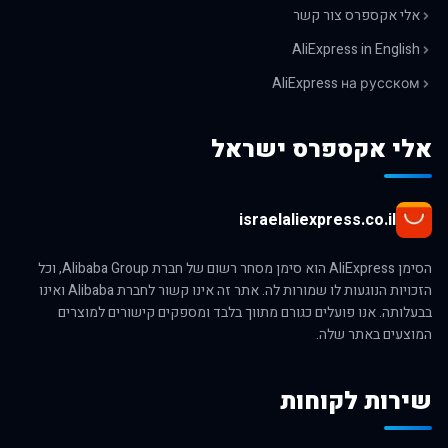
אלי אקספרס צור קשר
AliExpress in English
AliExpress на русском
אלי אקספרס ישראל
israelaliexpress.co.il
הסימן AliExpress הוא סימן מסחר רשום של חברת Alibaba Group, וכל
הזכויות הנוגעות לו שמורות לה. אתר זה אינו קשור לחברת Alibaba ואינו
בבעלותה. אנו פועלים כגורם מתווך בלבד ומספקים קישורים למוצרים
המוצעים באתר שלה.
שירות לקוחות