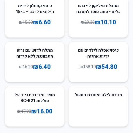
57
%
-
66
%
-
מחצלת סיליקון לייבוש
כיסוי קפוצ'ון לידית
כלים - סופג סופר למטבח
הילוכים לרכב – ב-15
צבעים מדליקים
₪
6.60
₪
10.10
₪
15.30
₪
29.30
60
%
-
65
%
-
כיסוי אסלה לילדים עם
מתלה לדוש עם זרוע
ידיות אחיזה
מתכווננת ללא קידוח
₪
6.40
₪
54.80
₪
16.20
₪
158.10
67
%
-
מנורת לילה מיוחדת המשל
מוצר: מיני רדיו נייד על
סוללות BC-R21
₪
16.00
₪
47.90