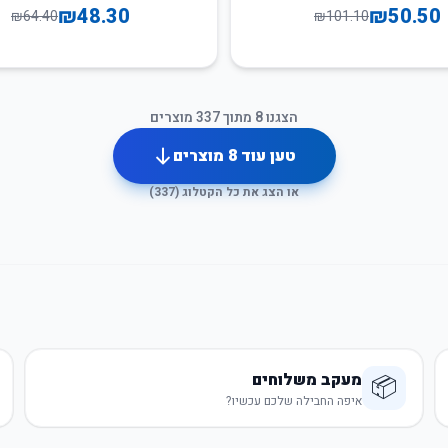
₪
48.30
₪
50.50
₪
64.40
₪
101.10
הצגנו
8
מתוך
337
מוצרים
טען עוד
8
מוצרים
או הצג את כל הקטלוג (
337
)
מעקב משלוחים
📦
איפה החבילה שלכם עכשיו?