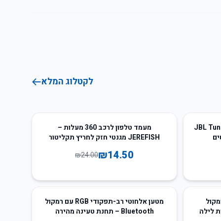
לקטלוג המלא
40
%
-
JBL Tune 230N
מעמד טלפון לרכב 360 מעלות –
JEREFISH מגנטי חזק לחריץ תקליטור
₪
14.50
₪
24.00
47
%
-
ר 15W עם רמקול
מטען אלחוטי רב-תפקודי RGB עם רמקול
Bluetooth – תחנת טעינה מהירה