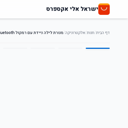
ישראל אלי אקספרס
דף הבית
/
חנות
/
אלקטרוניקה
/
מנורת לילה ניידת עם רמקול Bluetooth – תאורת אווירה צבעונית ומטען אלחוטי
5
/
1
18
%
-