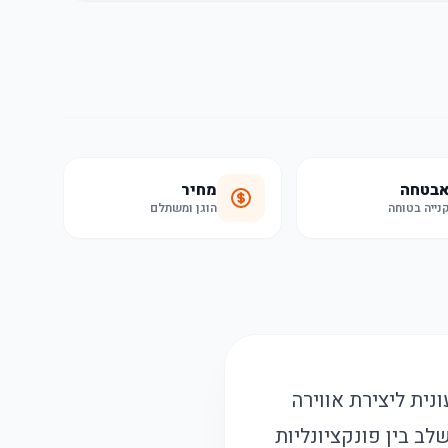
בטחה
מחיר
נייה בטוחה
הוגן ומשתלם
ית וניידת הכוללת רמקול Bluetooth מובנה, תאורת LED צבעונית ליצירת אווירה
לב בין פונקציונליות