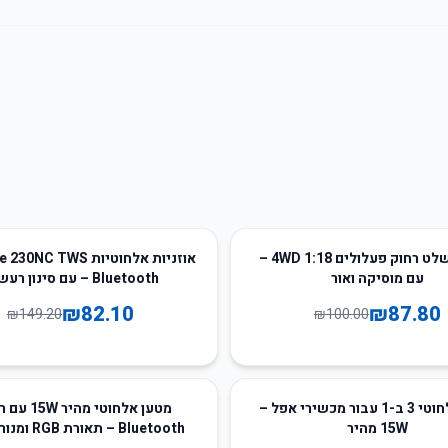
45
%
-
מכונית שלט רחוק פעלולים 4WD 1:18 –
אוזניות אלחוטיות C TWS
עם מוסיקה ואור
– Bluetooth עם סינון רעשים
₪
82.10
₪
87.80
₪
149.20
₪
100.00
25
%
-
מטען אלחוטי 3 ב-1 עבור מכשירי אפל –
מטען אלחוטי מהי
15W מהיר
Bluetooth – תאורת RGB ומנורת לילה