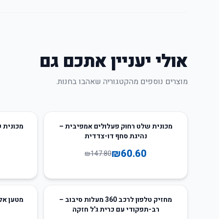
אולי יעניין אתכם גם
מוצרים נוספים מהקטגוריה שאהבו בחנות.
12
%
-
59
%
-
מכונית שלט רחוק פעלולים אמפיבית –
נהיגת סחף דו-צדדית
₪
60.60
₪
147.80
50
%
-
52
%
-
מחזיק טלפון לרכב 360 מעלות סיבוב –
רב-תפקודי עם כרית ג'ל חזקה