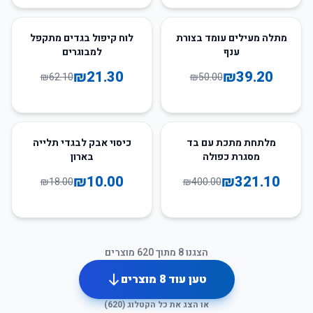
66
%
-
22
%
-
מתלה מעילים עומד בצורת
לוח קיפול בגדים מתקפל
ענף
למבוגרים
₪
21.30
₪
39.20
₪
62.10
₪
50.00
44
%
-
20
%
-
מלתחת מתכת עם בד
כיסוי אבק לבגדי תלייה
מסגרת כפולה
בארון
₪
10.00
₪
321.10
₪
18.00
₪
400.00
הצגנו
8
מתוך
620
מוצרים
טען עוד
8
מוצרים
או הצג את כל הקטלוג (
620
)