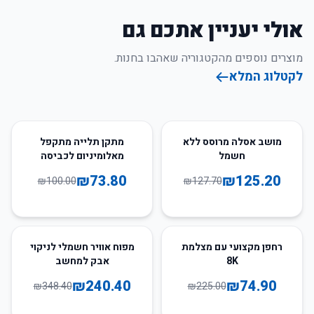
אולי יעניין אתכם גם
מוצרים נוספים מהקטגוריה שאהבו בחנות.
לקטלוג המלא
26
%
-
2
%
-
מושב אסלה מרוסס ללא
מתקן תלייה מתקפל
חשמל
מאלומיניום לכביסה
₪
73.80
₪
125.20
₪
100.00
₪
127.70
31
%
-
67
%
-
רחפן מקצועי עם מצלמת
מפוח אוויר חשמלי לניקוי
8K
אבק למחשב
₪
240.40
₪
74.90
₪
348.40
₪
225.00