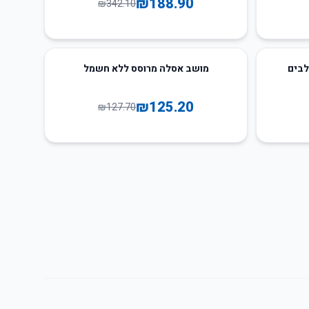
₪
188.90
₪
342.10
2
%
-
לבים
מושב אסלה מרוסס ללא חשמל
₪
125.20
₪
127.70