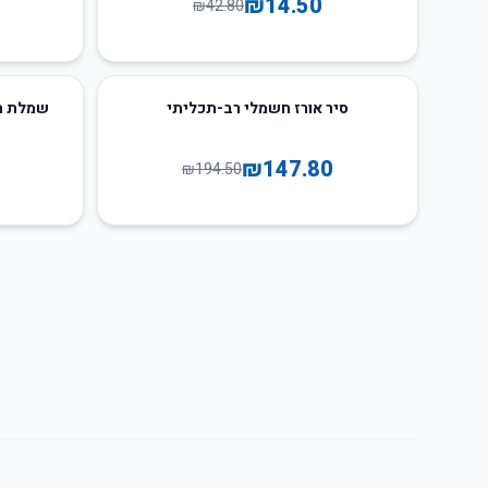
₪
14.50
₪
42.80
62
%
-
24
%
-
סיר אורז חשמלי רב-תכליתי
שמלת ת
₪
147.80
₪
194.50