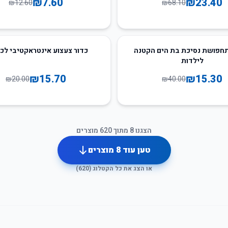
₪
7.60
₪
23.40
₪
12.60
₪
68.10
22
%
-
חפושת נסיכת בת הים הקטנה
כדור צעצוע אינטראקטיבי לכ
לילדות
₪
15.70
₪
15.30
₪
20.00
₪
40.00
הצגנו
8
מתוך
620
מוצרים
טען עוד
8
מוצרים
או הצג את כל הקטלוג (
620
)