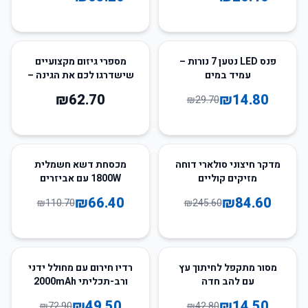
50
%
-
פנס LED נטען 7 נורות –
מספרי גיזום מקצועיים
עמיד במים
שישדרגו לכם את הגינה –
הכלי שחייבים לכל גנן
₪
62.70
₪
14.80
₪
29.70
חובב!
40
%
-
66
%
-
מדקר חיצוני סולארי דוחה
מכסחת דשא חשמלית
מזיקים קוליים
1800W עם אביזרים
₪
66.40
₪
84.60
₪
110.70
₪
245.60
32
%
-
66
%
-
מסור מתקפל לחיתוך עץ
רדיו חירום עם מחולל ידני
עם להב חדה
ורב-תכליתי 2000mAh
₪
49.50
₪
14.50
₪
72.90
₪
42.80