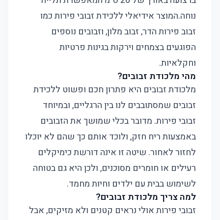
ברצועה באורך של 20 ס"מ המאפשרת תלייה
נוחה.המוצר אידיאלי ללכידת זבובי פירות כמו
זבוב פירות הדר, זבוב מלון, וזבובים נוספים
הפוגעים בצמחים וירקות בגינות פרטיות
וחקלאיות.
מהי מלכודת זבובים?
מלכודת זבובים היא פתרון חכם ופשוט ללכידת
זבובים שמסתובבים לנו בין הרגליים, ובמיוחד
זבובי פירות. מדובר בכלי שמושך את הזבובים
באמצעות ריח חזק, ולוכד אותם כך שהם לא יוכלו
לחזור לאחור. שיטה זו אינה דורשת כימיקלים
רעילים או חומרים מסוכנים, ולכן היא גם בטוחה
לשימוש בבית עם ילדים וחיות מחמד.
למה צריך מלכודת זבובים?
זבובי פירות אולי נראים קטנים ולא מזיקים, אבל