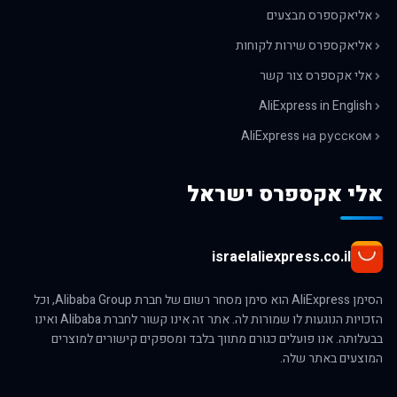
אליאקספרס מבצעים
אליאקספרס שירות לקוחות
אלי אקספרס צור קשר
AliExpress in English
AliExpress на русском
אלי אקספרס ישראל
israelaliexpress.co.il
הסימן AliExpress הוא סימן מסחר רשום של חברת Alibaba Group, וכל
הזכויות הנוגעות לו שמורות לה. אתר זה אינו קשור לחברת Alibaba ואינו
בבעלותה. אנו פועלים כגורם מתווך בלבד ומספקים קישורים למוצרים
המוצעים באתר שלה.