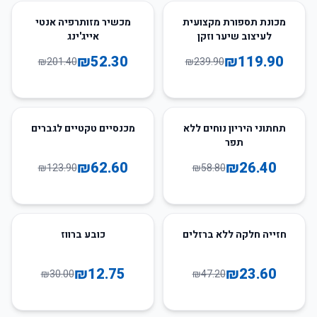
74
%
-
50
%
-
מכונת תספורת מקצועית
מכשיר מזותרפיה אנטי
לעיצוב שיער וזקן
אייג'ינג
₪
52.30
₪
119.90
₪
201.40
₪
239.90
49
%
-
55
%
-
תחתוני היריון נוחים ללא
מכנסיים טקטיים לגברים
תפר
₪
62.60
₪
26.40
₪
123.90
₪
58.80
57
%
-
50
%
-
חזייה חלקה ללא ברזלים
כובע ברווז
₪
12.75
₪
23.60
₪
30.00
₪
47.20