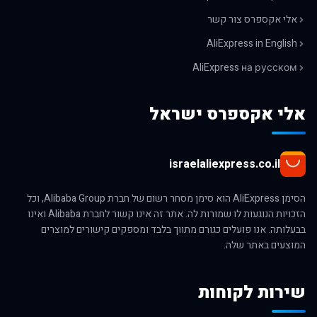
אלי אקספרס צור קשר
AliExpress in English
AliExpress на русском
אלי אקספרס ישראל
israelaliexpress.co.il
הסימן AliExpress הוא סימן מסחר רשום של חברת Alibaba Group, וכל
הזכויות הנוגעות לו שמורות לה. אתר זה אינו קשור לחברת Alibaba ואינו
בבעלותה. אנו פועלים כגורם מתווך בלבד ומספקים קישורים למוצרים
המוצעים באתר שלה.
שירות לקוחות