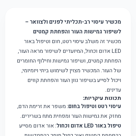
מכשיר עיסוי רב-תכליתי לפנים ולצוואר –
לשיפור גמישות העור והפחתת קמטים
מכשיר זה משלב עיסוי רטט, חום וטיפול באור
LED אדום וכחול, המיועדים לשיפור מראה העור,
הפחתת קמטים, ושיפור גמישות וחילוף החומרים
של העור. המכשיר מצוין לשימוש ביתי ויומיומי,
ויכול לסייע בשיפור גוון העור והפחתת קווים
עדינים.
תכונות עיקריות:
עיסוי רטט וטיפול בחום
: משפר את זרימת הדם,
מחזק את גמישות העור ומפחית מתח בשרירים.
טיפול באור LED אדום וכחול
: אור אדום מסייע
בהפחתת קמטים ואור כחול תומך בהתחדשות