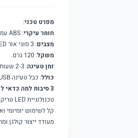
מפרט טכני
:
חומר עיקרי
: ABS עמיד.
מצבים
: 3 סוגי אור LED (אדום, כחול, ירוק).
משקל
: 120 גרם.
זמן טעינה
: 2-3 שעות.
כולל
: כבל טעינה USB.
3 סיבות למה כדאי לקנות את המוצר הזה
טכנולוגיית LED טריקולור המציעה טיפול אנטי אייג'ינג משולב עם טיפול באקנה והבהרת כתמים.
קל לשימוש יומיומי ואינו 
מעודד ייצור קולגן ומ