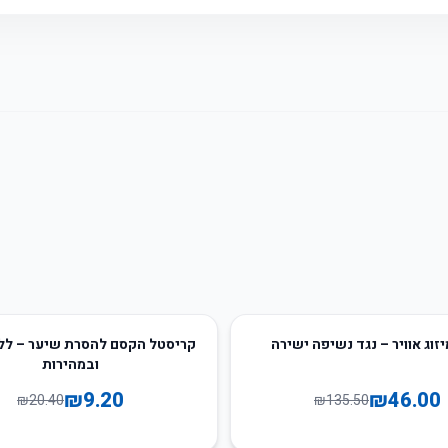
55
%
-
יזוג אוויר – נגד נשיפה ישירה
קריסטל הקסם להסרת שיער – לל
ובמהירות
₪
9.20
₪
46.00
₪
20.40
₪
135.50