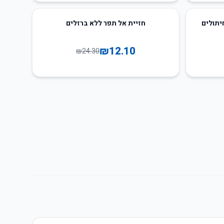
50
%
-
יתולים
חזיית אל תפר ללא ברזלים
₪
12.10
₪
24.30