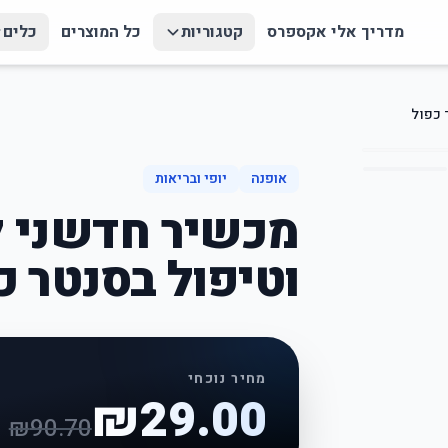
מדריך אלי אקספרס
קטגוריות
כל המוצרים
כלים
 כפול
אופנה
יופי ובריאות
מכשיר חדשני ל
וטיפול בסנטר כ
מחיר נוכחי
₪
29.00
₪
90.70