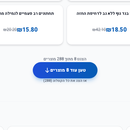
22
%
-
בגד גוף ללא גב לדחיפת החזה
תחתונים רב פעמיים לגמילה מח
₪
15.80
₪
18.50
₪
20.20
₪
42.10
הצגנו
8
מתוך
288
מוצרים
טען עוד
8
מוצרים
או הצג את כל הקטלוג (
288
)