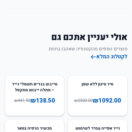
אולי יעניין אתכם גם
מוצרים נוספים מהקטגוריה שאהבו בחנות.
לקטלוג המלא
69
%
-
56
%
-
סיר טיגון ללא שמן
מייבש בגדים חשמלי נייד
– מתלה ייבוש מתקפל
₪
138.50
₪
1092.00
₪
441.90
₪
2500.00
21
%
-
36
%
-
נייר אפייה עמיד לשימוש
מכשיר הרפיה צוואר