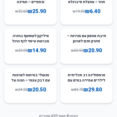
חוזר – מחצלת פיברגלס
וכתפיים – תמיכה
לכירופרקטיקה צוואר
₪
25.90
₪
6.40
₪
32.60
₪
10.00
הרחם
26
%
-
65
%
-
תיבת אחסון עם מגירות –
סיליקון לשפשף בחזרה
פתרון חכם לארגון
מברשת עיסוי לכף הרגל
ולגוף
₪
14.90
₪
20.90
₪
20.00
₪
60.50
40
%
-
64
%
-
טרמפולינה רב תכליתית
מנעולי בטיחות לארונות
לילדים עמידה במים עם
עם דבק עצמי – הגנה על
מערכת קירור מים לקיץ
תינוקות ללא צורך בקידוח
₪
20.50
₪
29.80
₪
34.20
₪
83.70
הצגנו
8
מתוך
620
מוצרים