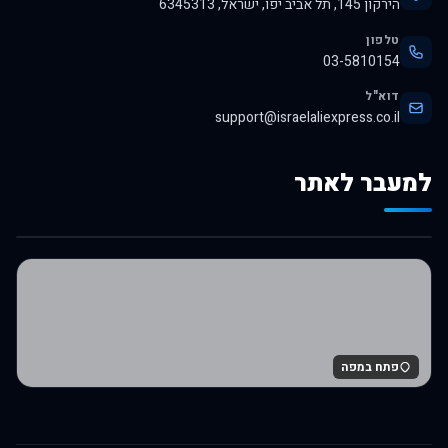
הירקון 145, תל אביב יפו, ישראל, 6345313
טלפון
03-5810154
דוא"ל
support@israelaliexpress.co.il
למעבר לאתר
לרכישה באלי אקספרס
פתח במפה