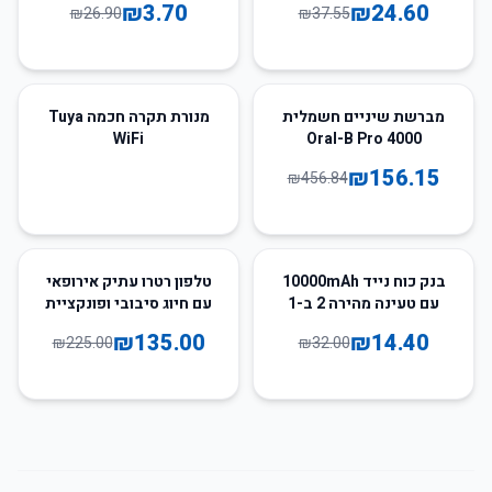
₪
3.70
₪
24.60
₪
26.90
₪
37.55
66
%
-
מברשת שיניים חשמלית
מנורת תקרה חכמה Tuya
WiFi
Oral-B Pro 4000
₪
156.15
₪
456.84
40
%
-
55
%
-
בנק כוח נייד 10000mAh
טלפון רטרו עתיק אירופאי
עם טעינה מהירה 2 ב-1
עם חיוג סיבובי ופונקציית
רדיאל
₪
135.00
₪
14.40
₪
225.00
₪
32.00