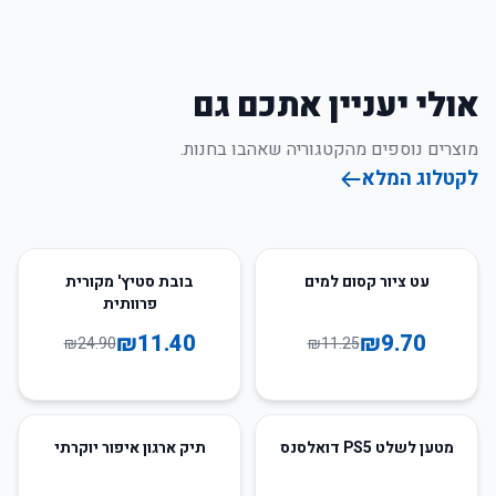
אולי יעניין אתכם גם
מוצרים נוספים מהקטגוריה שאהבו בחנות.
לקטלוג המלא
54
%
-
14
%
-
עט ציור קסום למים
בובת סטיץ' מקורית
פרוותית
₪
11.40
₪
9.70
₪
24.90
₪
11.25
86
%
-
34
%
-
מטען לשלט PS5 דואלסנס
תיק ארגון איפור יוקרתי