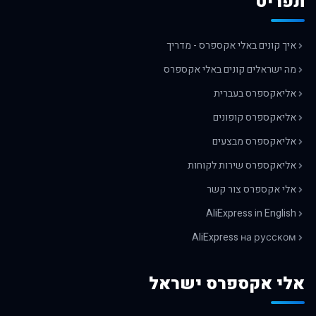
תפריט
איך קונים באלי אקספרס - מדריך
מה ישראלים קונים באלי אקספרס
אליאקספרס בעברית
אליאקספרס קופונים
אליאקספרס מבצעים
אליאקספרס שירות לקוחות
אלי אקספרס צור קשר
AliExpress in English
AliExpress на русском
אלי אקספרס ישראל