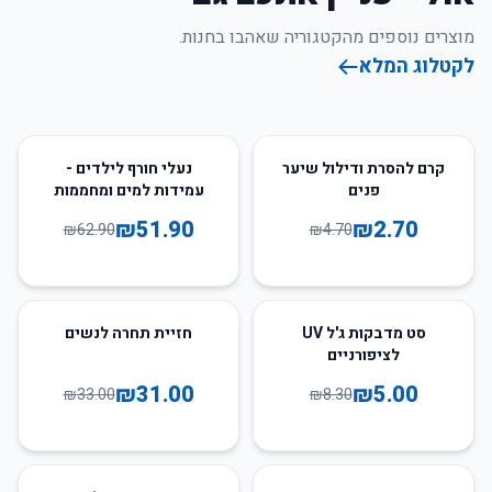
מוצרים נוספים מהקטגוריה שאהבו בחנות.
לקטלוג המלא
17
%
-
43
%
-
קרם להסרת ודילול שיער
נעלי חורף לילדים -
פנים
עמידות למים ומחממות
₪
51.90
₪
2.70
₪
62.90
₪
4.70
6
%
-
40
%
-
סט מדבקות ג'ל UV
חזיית תחרה לנשים
לציפורניים
₪
31.00
₪
5.00
₪
33.00
₪
8.30