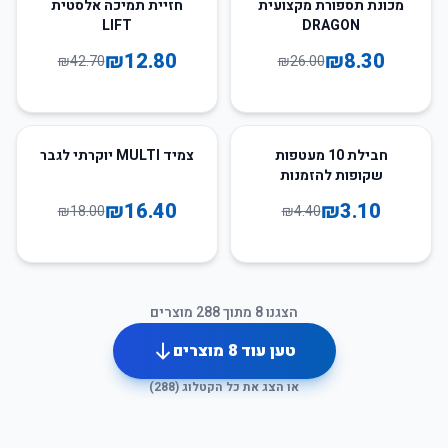
70
%
-
68
%
-
מכונת תספורת מקצועית
חזיית תמיכה אלסטית
LIFT
DRAGON
₪
12.80
₪
8.30
₪
42.70
₪
26.00
9
%
-
30
%
-
חבילת 10 מעטפות
צמיד MULTI יוקרתי לגבר
שקופות להזמנות
₪
16.40
₪
3.10
₪
18.00
₪
4.40
הצגנו
8
מתוך
288
מוצרים
טען עוד
8
מוצרים
או הצג את כל הקטלוג (
288
)