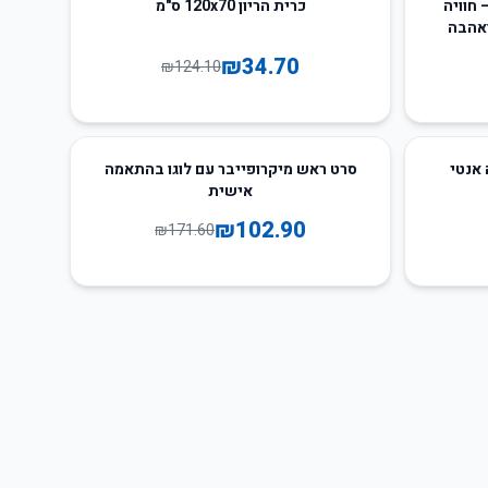
72
%
-
 חוויה
כרית הריון 120x70 ס"מ
ואהבה
₪
34.70
₪
124.10
40
%
-
100 כותנה אנטי
סרט ראש מיקרופייבר עם לוגו בהתאמה
אישית
₪
102.90
₪
171.60