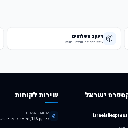
מעקב משלוחים
📦
איפה החבילה שלכם עכשיו?
ספרס ישראל
שירות לקוחות
כתובת המשרד
israelaliexpress.
הירקון 145, תל אביב יפו, ישראל, 6345313