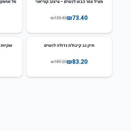
66
%
-
45
%
-
מעיל צמר כבש לנשים – עיצוב קוריאני
סל אחסון 
₪
73.40
₪
133.40
40
%
-
56
%
-
תיק גב קיבולת גדולה לנשים
שקיות 
₪
83.20
₪
189.20