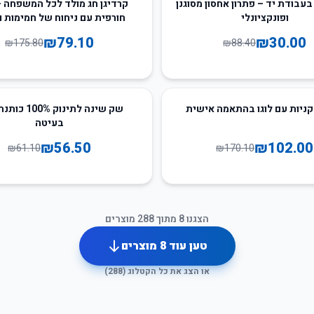
55
%
-
בעבודת יד – פתרון אחסון מסוגנן
קרדיגן חג מולד לכל המשפחה –
ופונקציונלי
חורפית עם ניחוח של חמימות 
₪
79.10
₪
30.00
₪
175.80
₪
88.40
8
%
-
קניות עם לוגו בהתאמה אישית
שק שינה לתינוק %
בעיטה
₪
56.50
₪
102.00
₪
61.10
₪
170.10
הצגנו
8
מתוך
288
מוצרים
טען עוד
8
מוצרים
או הצג את כל הקטלוג (
288
)