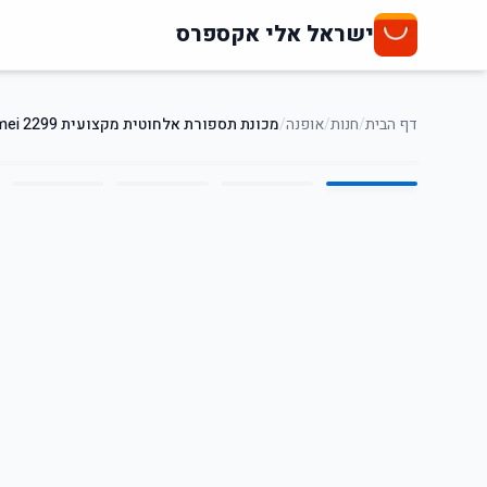
ישראל אלי אקספרס
דף הבית
/
חנות
/
אופנה
/
מכונת תספורת אלחוטית מקצועית Kemei 2299
5
/
1
74
%
-