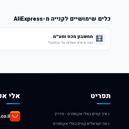
כלים שימושיים לקנייה מ-AliExpress
מחשבון מכס ומע״מ
🧮
כמה מיסים תשלמו על ההזמנה?
תפריט
אלי אק
איך קונים באלי אקספרס - מדריך
co.il
מה ישראלים קונים באלי אקספרס