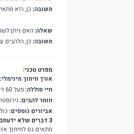
תשובה:
כן, היא מתאימ
שאלה:
האם ניתן לשט
תשובה:
כן, הלהבים עמ
מפרט טכני:
אורך חיתוך מינימלי:
חיי סוללה:
מעל 60 דקות לשימוש ממושך
חומר להבים:
נירוסטה
אביזרים נוספים:
כולל
3 דברים שלא ידעתם על Kemei 2299:
מתאים גם לחיתוך אזור