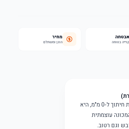
בטחה
מחיר
נייה בטוחה
הוגן ומשתלם
מכונת התספורת Kemei 2299 מביאה איכות ודיוק לעולם התספורות. עם יכולת חיתוך ל-0 מ"מ, היא
מכונה עוצמתית
בש וגם רטוב.