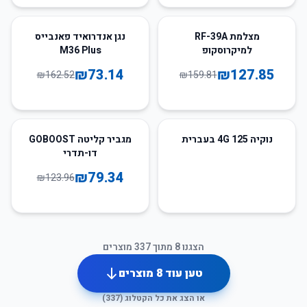
55
%
-
20
%
-
מצלמת RF-39A
נגן אנדרואיד פאנבייס
למיקרוסקופ
M36 Plus
₪
73.14
₪
127.85
₪
162.52
₪
159.81
36
%
-
נוקיה 125 4G בעברית
מגביר קליטה GOBOOST
דו-תדרי
₪
79.34
₪
123.96
הצגנו
8
מתוך
337
מוצרים
טען עוד
8
מוצרים
או הצג את כל הקטלוג (
337
)