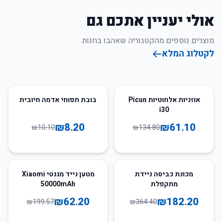
אולי יעניין אתכם גם
מוצרים נוספים מהקטגוריה שאהבו בחנות.
לקטלוג המלא
19
%
-
55
%
-
אוזניות אלחוטיות Picun
בובת תפוחי אדמה חיובית
i30
₪
8.20
₪
61.10
₪
10.10
₪
134.80
69
%
-
50
%
-
מכונת כביסה ניידת
מטען נייד מגנטי Xiaomi
מתקפלת
50000mAh
₪
62.20
₪
182.20
₪
199.57
₪
364.40