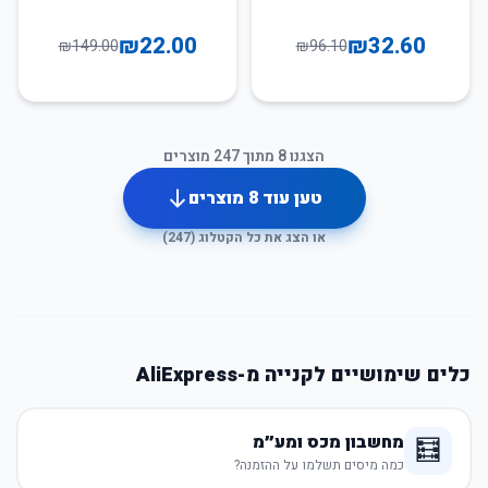
₪
22.00
₪
32.60
₪
149.00
₪
96.10
הצגנו
8
מתוך
247
מוצרים
טען עוד
8
מוצרים
או הצג את כל הקטלוג (
247
)
כלים שימושיים לקנייה מ-AliExpress
מחשבון מכס ומע״מ
🧮
כמה מיסים תשלמו על ההזמנה?