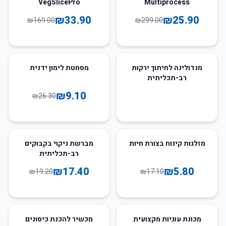
VegSlicePro
Multiprocess
₪
33.90
₪
25.90
₪
169.00
₪
299.00
65
%
-
מנדולינה לחיתוך ירקות
מסחטת לימון ידנית
רב-תכליתית
₪
9.10
₪
26.30
9
%
-
66
%
-
מזלגות קינוח בצורת חיות
מברשת ניקוי בקבוקים
רב-תכליתית
₪
17.40
₪
5.80
₪
19.20
₪
17.10
85
%
-
66
%
-
מכונת עוגיות מקצועית
מכשיר להכנת כיסונים