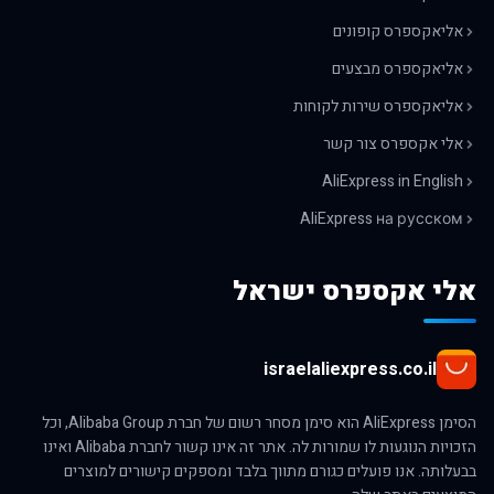
אליאקספרס קופונים
אליאקספרס מבצעים
אליאקספרס שירות לקוחות
אלי אקספרס צור קשר
AliExpress in English
AliExpress на русском
אלי אקספרס ישראל
israelaliexpress.co.il
הסימן AliExpress הוא סימן מסחר רשום של חברת Alibaba Group, וכל
הזכויות הנוגעות לו שמורות לה. אתר זה אינו קשור לחברת Alibaba ואינו
בבעלותה. אנו פועלים כגורם מתווך בלבד ומספקים קישורים למוצרים