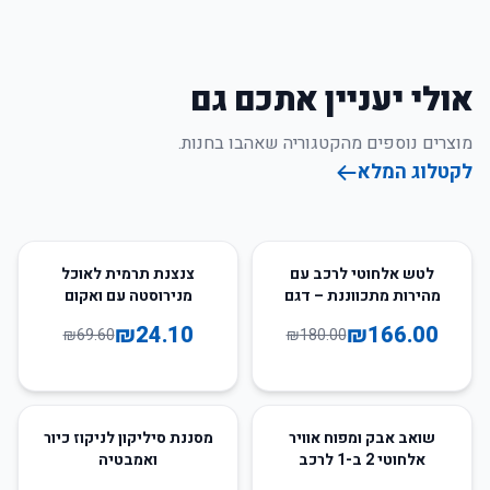
אולי יעניין אתכם גם
מוצרים נוספים מהקטגוריה שאהבו בחנות.
לקטלוג המלא
65
%
-
8
%
-
לטש אלחוטי לרכב עם
צנצנת תרמית לאוכל
מהירות מתכווננת – דגם
מנירוסטה עם ואקום
7000 סל"ד
630/1000 מ"ל
₪
24.10
₪
166.00
₪
69.60
₪
180.00
50
%
-
43
%
-
שואב אבק ומפוח אוויר
מסננת סיליקון לניקוז כיור
אלחוטי 2 ב-1 לרכב
ואמבטיה