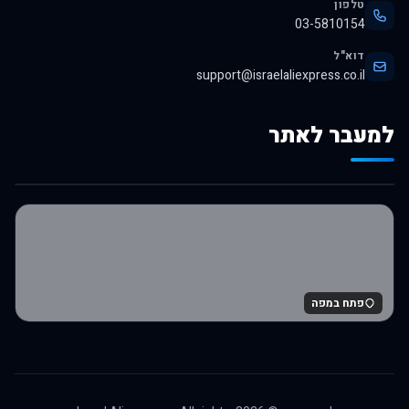
טלפון
03-5810154
דוא"ל
support@israelaliexpress.co.il
למעבר לאתר
לרכישה באלי אקספרס
פתח במפה