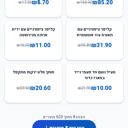
₪
8.70
₪
85.20
₪
17.30
₪
150.00
31
%
-
67
%
-
קליפר ציפורניים עם
קליפר ציפורניים עם ידית
תאורת עזר אוטומטית
ארוכה מנירוסטה
₪
11.00
₪
31.90
₪
16.00
₪
95.80
65
%
-
54
%
-
מעיל גשם חד פעמי נייד
חותך סלט ירקות מתקפל
במארז כדור
₪
20.60
₪
10.00
₪
59.50
₪
21.90
הצגנו
8
מתוך
620
מוצרים