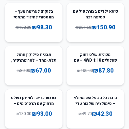
26
%
-
40
%
-
כיסא ילדים בצורת פיל עם
בלוקים לערימה מעץ –
קטיפה רכה
מונטסורי לחינוך מתמטי
₪
98.30
₪
150.90
₪
132.80
₪
251.60
16
%
-
12
%
-
מכונית שלט רחוק
תבנית סיליקון חתול
פעלולים 4WD 1:18 – עם
תלת-ממד – לארומתרפיה,
מוסיקה ואור
שוקולד וקרח
₪
67.00
₪
87.80
₪
80.00
₪
100.00
28
%
-
15
%
-
בובת כלב בפלאש ממולא
צעצוע כריש ולווייתן נשלט
– סימולציה של גור טדי
מרחוק עם תרסיס מים –
לשנאוצר, קורגי, פומרניאן
סירת צוללת לילדים
₪
93.00
₪
42.30
₪
130.00
₪
49.70
וזאב