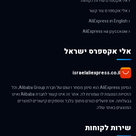
אליאקספרס שירות לקוחות
אלי אקספרס צור קשר
AliExpress in English
AliExpress на русском
אלי אקספרס ישראל
israelaliexpress.co.il
הסימן AliExpress הוא סימן מסחר רשום של חברת Alibaba Group, וכל
הזכויות הנוגעות לו שמורות לה. אתר זה אינו קשור לחברת Alibaba ואינו
בבעלותה. אנו פועלים כגורם מתווך בלבד ומספקים קישורים למוצרים
המוצעים באתר שלה.
שירות לקוחות