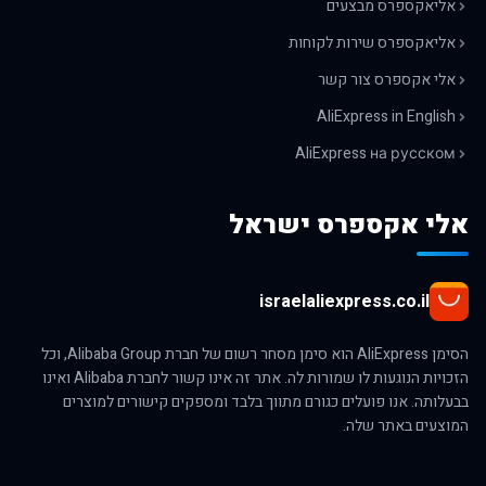
אליאקספרס מבצעים
אליאקספרס שירות לקוחות
אלי אקספרס צור קשר
AliExpress in English
AliExpress на русском
אלי אקספרס ישראל
israelaliexpress.co.il
הסימן AliExpress הוא סימן מסחר רשום של חברת Alibaba Group, וכל
הזכויות הנוגעות לו שמורות לה. אתר זה אינו קשור לחברת Alibaba ואינו
בבעלותה. אנו פועלים כגורם מתווך בלבד ומספקים קישורים למוצרים
המוצעים באתר שלה.