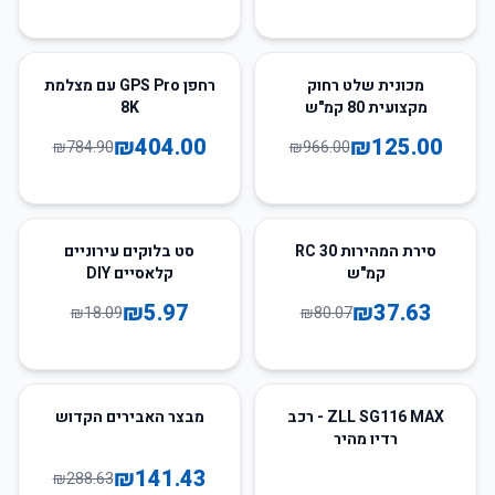
49
%
-
87
%
-
מכונית שלט רחוק
רחפן GPS Pro עם מצלמת
מקצועית 80 קמ"ש
8K
₪
404.00
₪
125.00
₪
784.90
₪
966.00
67
%
-
53
%
-
סירת המהירות RC 30
סט בלוקים עירוניים
קמ"ש
קלאסיים DIY
₪
5.97
₪
37.63
₪
18.09
₪
80.07
51
%
-
ZLL SG116 MAX - רכב
מבצר האבירים הקדוש
רדיו מהיר
₪
141.43
₪
288.63