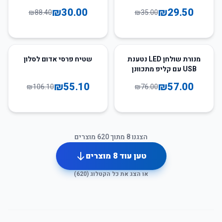
ופונקציונלי
₪
30.00
₪
29.50
₪
88.40
₪
35.00
48
%
-
25
%
-
מנורת שולחן LED נטענת
שטיח פרסי אדום לסלון
USB עם קליפ מתכוונן
₪
55.10
₪
57.00
₪
106.10
₪
76.00
הצגנו
8
מתוך
620
מוצרים
טען עוד
8
מוצרים
או הצג את כל הקטלוג (
620
)