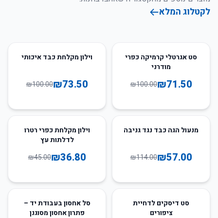
לקטלוג המלא
27
%
-
28
%
-
סט אגרטלי קרמיקה כפרי
וילון מקלחת כבד איכותי
מודרני
₪
73.50
₪
71.50
₪
100.00
₪
100.00
18
%
-
50
%
-
מנעול הגה כבד נגד גניבה
וילון מקלחת כפרי רטרו
לדלתות עץ
₪
36.80
₪
57.00
₪
45.00
₪
114.00
66
%
-
16
%
-
סט דיסקים לדחיית
סל אחסון בעבודת יד –
ציפורים
פתרון אחסון מסוגנן