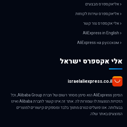
אליאקספרס מבצעים
אליאקספרס שירות לקוחות
אלי אקספרס צור קשר
AliExpress in English
AliExpress на русском
אלי אקספרס ישראל
israelaliexpress.co.il
הסימן AliExpress הוא סימן מסחר רשום של חברת Alibaba Group, וכל
הזכויות הנוגעות לו שמורות לה. אתר זה אינו קשור לחברת Alibaba ואינו
בבעלותה. אנו פועלים כגורם מתווך בלבד ומספקים קישורים למוצרים
המוצעים באתר שלה.