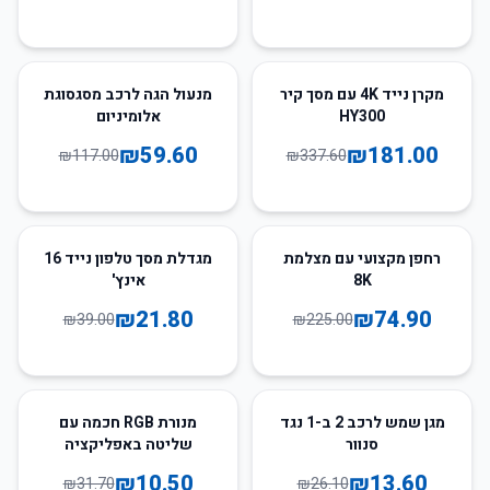
49
%
-
46
%
-
מקרן נייד 4K עם מסך קיר
מנעול הגה לרכב מסגסוגת
HY300
אלומיניום
₪
59.60
₪
181.00
₪
117.00
₪
337.60
44
%
-
67
%
-
רחפן מקצועי עם מצלמת
מגדלת מסך טלפון נייד 16
8K
אינץ'
₪
21.80
₪
74.90
₪
39.00
₪
225.00
67
%
-
48
%
-
מגן שמש לרכב 2 ב-1 נגד
מנורת RGB חכמה עם
סנוור
שליטה באפליקציה
₪
10.50
₪
13.60
₪
31.70
₪
26.10