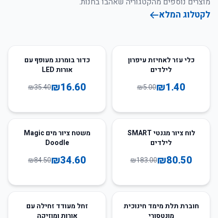
מוצרים נוספים מהקטגוריה שאהבו בחנות.
לקטלוג המלא
53
%
-
72
%
-
כלי עזר לאחיזת עיפרון
כדור בומרנג מעופף עם
לילדים
אורות LED
₪
16.60
₪
1.40
₪
35.40
₪
5.00
59
%
-
56
%
-
לוח ציור מגנטי SMART
משטח ציור מים Magic
לילדים
Doodle
₪
34.60
₪
80.50
₪
84.50
₪
183.00
66
%
-
57
%
-
חוברת תלת מימד חינוכית
זחל מעודד זחילה עם
מונטסורי
אורות ומוזיקה