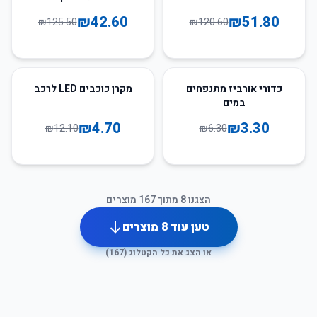
₪
42.60
₪
51.80
₪
125.50
₪
120.60
61
%
-
48
%
-
כדורי אורביז מתנפחים
מקרן כוכבים LED לרכב
במים
₪
4.70
₪
3.30
₪
12.10
₪
6.30
הצגנו
8
מתוך
167
מוצרים
טען עוד
8
מוצרים
או הצג את כל הקטלוג (
167
)