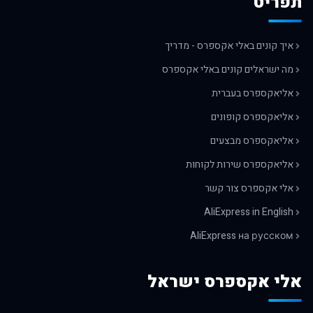
תפריט
איך קונים באלי אקספרס - מדריך
מה ישראלים קונים באלי אקספרס
אליאקספרס בעברית
אליאקספרס קופונים
אליאקספרס מבצעים
אליאקספרס שירות לקוחות
אלי אקספרס צור קשר
AliExpress in English
AliExpress на русском
אלי אקספרס ישראל