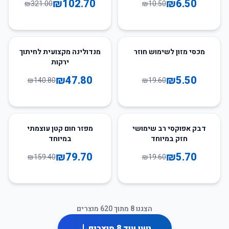
₪
102.70
₪
6.50
₪
321.00
₪
10.50
66
%
-
72
%
-
מכסי מזון לשימוש חוזר
מנדולינה מקצועית לחיתוך
ירקות
₪
47.80
₪
5.50
₪
140.80
₪
19.60
50
%
-
71
%
-
דבק אפוקסי רב שימושי
מפזר חום קטן עוצמתי
חזק במיוחד
במיוחד
₪
79.70
₪
5.70
₪
159.40
₪
19.60
הצגנו
8
מתוך
620
מוצרים
טען עוד
8
מוצרים