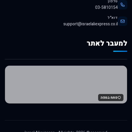
טלפון
03-5810154
דוא"ל
support@israelaliexpress.co.il
למעבר לאתר
לרכישה באלי אקספרס
פתח במפה