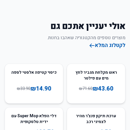
אולי יעניין אתכם גם
מוצרים נוספים מהקטגוריה שאהבו בחנות.
לקטלוג המלא
56
%
-
39
%
-
ראש מקלחת מגביר לחץ
כיסוי קטיפה אלסטי לספה
מים עם פילטר
₪
14.90
₪
43.60
₪
33.90
₪
71.60
68
%
-
38
%
-
ערכת תיקון פנצ'ר מהיר
דלי הפלא Super Mop עם
לצמיגי רכב
ידית טלסקופית