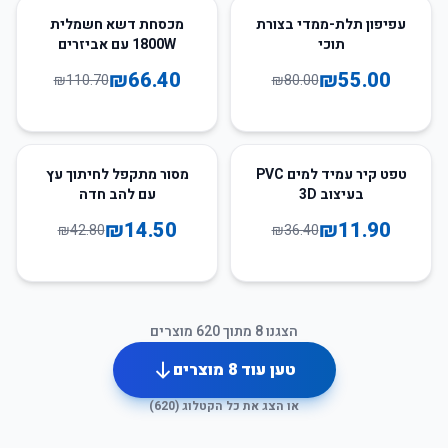
40
%
-
31
%
-
עפיפון תלת-ממדי בצורת
מכסחת דשא חשמלית
תוכי
1800W עם אביזרים
₪
66.40
₪
55.00
₪
110.70
₪
80.00
66
%
-
67
%
-
טפט קיר עמיד למים PVC
מסור מתקפל לחיתוך עץ
בעיצוב 3D
עם להב חדה
₪
14.50
₪
11.90
₪
42.80
₪
36.40
הצגנו
8
מתוך
620
מוצרים
טען עוד
8
מוצרים
או הצג את כל הקטלוג (
620
)