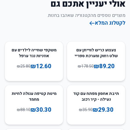
אולי יעניין אתכם גם
מוצרים נוספים מהקטגוריה שאהבו בחנות.
לקטלוג המלא
51
%
-
50
%
-
צעצוע כריש לווייתן עם
משקפי שחייה לילדים עם
שלט רחוק ומערכת ספריי
אוזניות נגד ערפל
מים
₪
12.60
₪
89.20
₪
25.80
₪
178.50
66
%
-
18
%
-
תיבת אחסון מפתח עם קוד
מיטת קטיפה עגולה לחיות
נעילה - קיר רכוב
מחמד
₪
30.30
₪
29.30
₪
88.10
₪
35.90