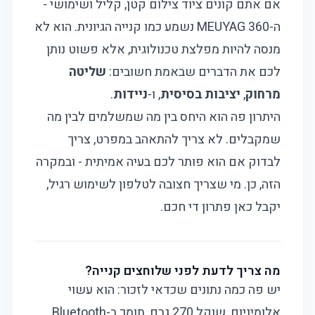
אם אתם קונים ציוד צילום קטן, קליל ושימושי -
ה-MEUYAG 360 נשמע כמו קנייה הגיונית. הוא לא
מנסה להיות מפלצת טכנולוגית, אלא פשוט נותן
לכם את הדברים שבאמת חשובים:
שליטה
מרחוק
,
יציבות בסיסית
, ו-
ניידות
.
היתרון פה הוא היחס בין מה שמשלמים לבין מה
שמקבלים. לא צריך להתאהב במפרט, צריך
לבדוק אם הוא פותר לכם בעיה אמיתית - ובמקרה
הזה, כן. מי שצריך חצובה לטלפון לשימוש רגיל,
יקבל כאן פתרון די חכם.
מה צריך לדעת לפני שלוחצים קנייה?
יש פה כמה נתונים שכדאי לזכור: הוא עשוי
אלומיניום, שוקל 270 גרם, תומך ב-Bluetooth,