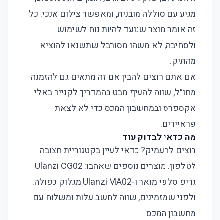
מגיע עם סוללה מובנית, ומאפשר צילום אנכי. כל
זה אומר מוצר שנועד להיות נוח לשימוש
ולסחיבה, לא משהו מסורבל שתשנאו להוציא
מהתיק.
אם אתם רוצים להבין אם זה מתאים גם להזמנה
מחו״ל, שווה להעיף מבט ב
המדריך לקנייה באלי
אקספרס
וב
מחשבון המכס
כדי לא לצאת
פראיירים.
מה כדאי לבדוק עוד
רוצים להעמיק? כדאי לעיין בקטגוריית
חצובה
לטלפון
. מוצרים נוספים שאהבו:
Ulanzi CG02
גריפ סלפי מואר
ו-
Ulanzi MA02 מגלוק כפולה
.
ולפני שמזמינים, שווה לחשב עלות ומשלוח עם
מחשבון המכס