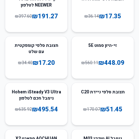
NEEWER לטלפון
₪
191.27
₪
17.35
₪
397.60
₪
36.14
50
%
-
20
%
-
זי-היון סמוט 5E
חצובת סלפי קומפקטית
עם שלט
₪
17.20
₪
448.09
₪
34.40
₪
560.11
22
%
-
70
%
-
חצובת סלפי ניידת C20
Hohem iSteady V3 Ultra
גימבל חכם לטלפון
₪
495.54
₪
51.45
₪
635.92
₪
170.07
52
%
-
56
%
-
גימבל AI טוקקי M03
AOCHUAN סמארט X2