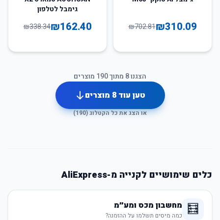
גימבל לטלפון
₪
162.40
₪
310.09
₪
338.34
₪
702.81
הצגנו
8
מתוך
190
מוצרים
טען עוד
8
מוצרים
או הצג את כל הקטלוג (
190
)
כלים שימושיים לקנייה מ-AliExpress
מחשבון מכס ומע״מ
🧮
כמה מיסים תשלמו על ההזמנה?