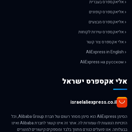
אליאקספרס בעברית
אליאקספרס קופונים
אליאקספרס מבצעים
אליאקספרס שירות לקוחות
אלי אקספרס צור קשר
AliExpress in English
AliExpress на русском
אלי אקספרס ישראל
israelaliexpress.co.il
הסימן AliExpress הוא סימן מסחר רשום של חברת Alibaba Group, וכל
הזכויות הנוגעות לו שמורות לה. אתר זה אינו קשור לחברת Alibaba ואינו
בבעלותה. אנו פועלים כגורם מתווך בלבד ומספקים קישורים למוצרים