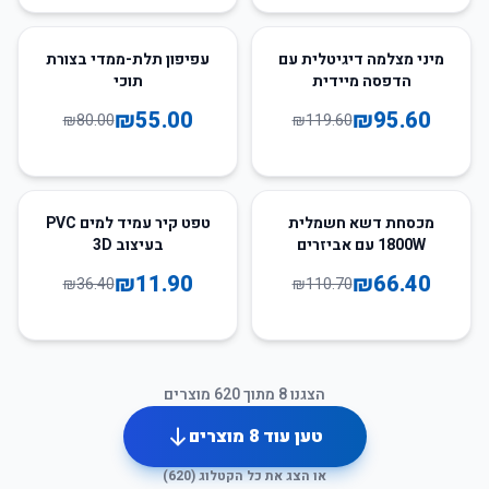
31
%
-
20
%
-
מיני מצלמה דיגיטלית עם
עפיפון תלת-ממדי בצורת
הדפסה מיידית
תוכי
₪
55.00
₪
95.60
₪
80.00
₪
119.60
67
%
-
40
%
-
מכסחת דשא חשמלית
טפט קיר עמיד למים PVC
1800W עם אביזרים
בעיצוב 3D
₪
11.90
₪
66.40
₪
36.40
₪
110.70
הצגנו
8
מתוך
620
מוצרים
טען עוד
8
מוצרים
או הצג את כל הקטלוג (
620
)