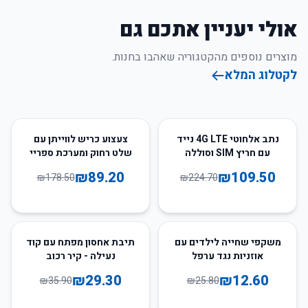
אולי יעניין אתכם גם
מוצרים נוספים מהקטגוריה שאהבו בחנות.
לקטלוג המלא
50
%
-
51
%
-
נתב אלחוטי 4G LTE נייד
צעצוע כריש לווייתן עם
עם חריץ SIM וסוללה
שלט רחוק ומערכת ספריי
3000mAh
מים
₪
89.20
₪
109.50
₪
178.50
₪
224.70
18
%
-
51
%
-
משקפי שחייה לילדים עם
תיבת אחסון מפתח עם קוד
אוזניות נגד ערפל
נעילה - קיר רכוב
₪
29.30
₪
12.60
₪
35.90
₪
25.80