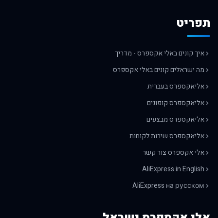
תפריט
איך קונים באלי אקספרס - מדריך
מה ישראלים קונים באלי אקספרס
אליאקספרס בעברית
אליאקספרס קופונים
אליאקספרס מבצעים
אליאקספרס שירות לקוחות
אלי אקספרס צור קשר
AliExpress in English
AliExpress на русском
אלי אקספרס ישראל