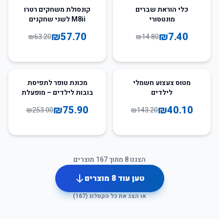
9
%
-
50
%
-
כלי הוראת שברים
קונסולת משחקים רטרו
מונטסורי
M8ii לשני שחקנים
₪
57.70
₪
7.40
₪
63.20
₪
14.80
70
%
-
72
%
-
מטוס צעצוע חשמלי
מכונת טופר לתפיסת
לילדים
בובות לילדים – מופעלת
מטבעות
₪
75.90
₪
40.10
₪
253.00
₪
143.20
הצגנו
8
מתוך
167
מוצרים
טען עוד
8
מוצרים
או הצג את כל הקטלוג (
167
)