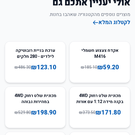
אולי יעניין אתכם גם
מוצרים נוספים מהקטגוריה שאהבו בחנות.
לקטלוג המלא
75
%
-
68
%
-
אקדח צעצוע חשמלי
ערכת בניית רובוטיקה
M416
לילדים - 280 חלקים
₪
123.10
₪
59.20
₪
486.30
₪
185.10
62
%
-
54
%
-
מכונית שלט רחוק 4WD
מכונית שלט רחוק 4WD
בקנה מידה 1:12 עם אורות
במהירות גבוהה
LED – רכב שטח צעצוע
₪
198.90
₪
171.80
₪
529.80
₪
373.50
לילדים ולמבוגרים