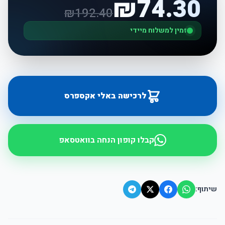
₪
74.30
₪
192.40
זמין למשלוח מיידי
לרכישה באלי אקספרס
קבלו קופון הנחה בוואטסאפ
שיתוף: