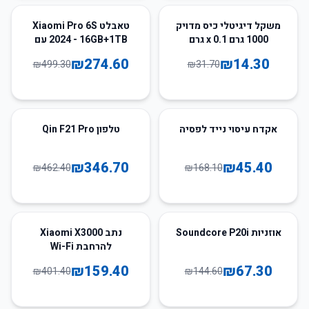
45
%
-
55
%
-
משקל דיגיטלי כיס מדויק
טאבלט Xiaomi Pro 6S
1000 גרם x 0.1 גרם
2024 - 16GB+1TB עם
מסך 11 אינץ' HD 4K
₪
274.60
₪
14.30
₪
499.30
₪
31.70
25
%
-
73
%
-
אקדח עיסוי נייד לפסיה
טלפון Qin F21 Pro
₪
346.70
₪
45.40
₪
462.40
₪
168.10
60
%
-
53
%
-
אוזניות Soundcore P20i
נתב Xiaomi X3000
להרחבת Wi-Fi
₪
159.40
₪
67.30
₪
401.40
₪
144.60