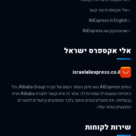
אלי אקספרס צור קשר
AliExpress in English
AliExpress на русском
אלי אקספרס ישראל
israelaliexpress.co.il
הסימן AliExpress הוא סימן מסחר רשום של חברת Alibaba Group, וכל
הזכויות הנוגעות לו שמורות לה. אתר זה אינו קשור לחברת Alibaba ואינו
בבעלותה. אנו פועלים כגורם מתווך בלבד ומספקים קישורים למוצרים
המוצעים באתר שלה.
שירות לקוחות