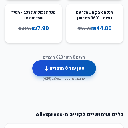
68
%
-
12
%
-
מנקה אבק חשמלי עם
מנקה זכוכית לרכב - מסיר
נוצות - 360° מתכוונן
שמן ופוליש
₪
7.90
₪
44.00
₪
24.60
₪
50.00
הצגנו
8
מתוך
620
מוצרים
טען עוד
8
מוצרים
או הצג את כל הקטלוג (
620
)
כלים שימושיים לקנייה מ-AliExpress