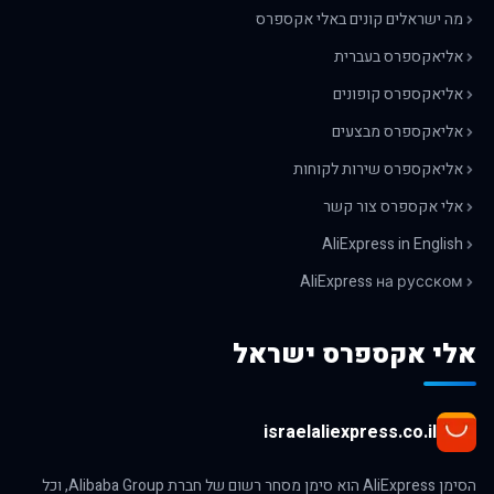
מה ישראלים קונים באלי אקספרס
אליאקספרס בעברית
אליאקספרס קופונים
אליאקספרס מבצעים
אליאקספרס שירות לקוחות
אלי אקספרס צור קשר
AliExpress in English
AliExpress на русском
אלי אקספרס ישראל
israelaliexpress.co.il
הסימן AliExpress הוא סימן מסחר רשום של חברת Alibaba Group, וכל