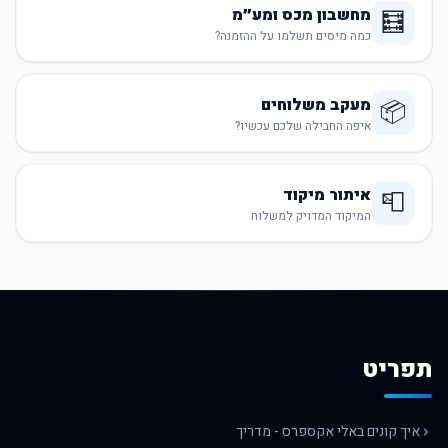
מחשבון מכס ומע״מ
🧮
כמה מיסים תשלמו על ההזמנה?
מעקב משלוחים
📦
איפה החבילה שלכם עכשיו?
איתור מיקוד
📮
המיקוד המדויק למשלוח
תפריט
איך קונים באלי אקספרס - מדריך