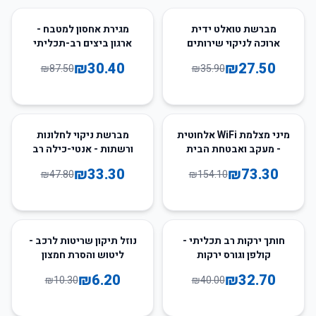
65
%
-
23
%
-
מברשת טואלט ידית
מגירת אחסון למטבח -
ארוכה לניקוי שירותים
ארגון ביצים רב-תכליתי
₪
30.40
₪
27.50
₪
87.50
₪
35.90
30
%
-
52
%
-
מיני מצלמת WiFi אלחוטית
מברשת ניקוי לחלונות
- מעקב ואבטחת הבית
ורשתות - אנטי-כילה רב
תכליתית
₪
33.30
₪
73.30
₪
47.80
₪
154.10
40
%
-
18
%
-
חותך ירקות רב תכליתי -
נוזל תיקון שריטות לרכב -
קולפן וגורס ירקות
ליטוש והסרת חמצון
₪
6.20
₪
32.70
₪
10.30
₪
40.00