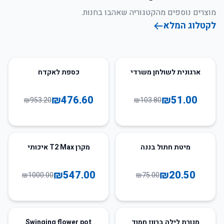
מוצרים נוספים מהקטגוריה שאהבו בחנות.
לקטלוג המלא
50
%
-
51
%
-
ארגונית לשולחן משרדי
כספת לאקדח
₪
476.60
₪
51.00
₪
953.20
₪
103.80
45
%
-
73
%
-
מיטת חתול בננה
מקרן T2 Max איכותי
₪
547.00
₪
20.50
₪
1000.00
₪
75.00
7
%
-
70
%
-
מנורת לילה ברווז חמוד
Swinging flower pot