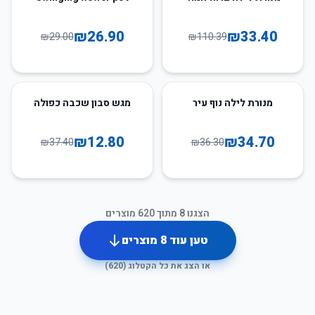
₪
26.90
₪
33.40
₪
29.00
₪
110.39
66
%
-
4
%
-
מנורת לילה נוף עיר
מגש סבון שכבה כפולה
₪
12.80
₪
34.70
₪
37.40
₪
36.30
הצגנו
8
מתוך
620
מוצרים
טען עוד
8
מוצרים
או הצג את כל הקטלוג (
620
)