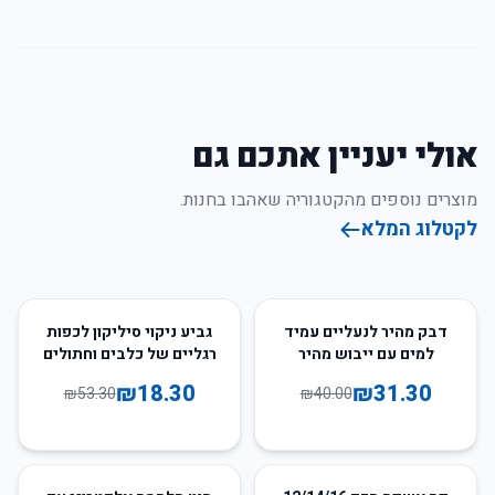
אולי יעניין אתכם גם
מוצרים נוספים מהקטגוריה שאהבו בחנות.
לקטלוג המלא
66
%
-
22
%
-
דבק מהיר לנעליים עמיד
גביע ניקוי סיליקון לכפות
למים עם ייבוש מהיר
רגליים של כלבים וחתולים
ותיקון אוניברסלי
₪
18.30
₪
31.30
₪
53.30
₪
40.00
50
%
-
55
%
-