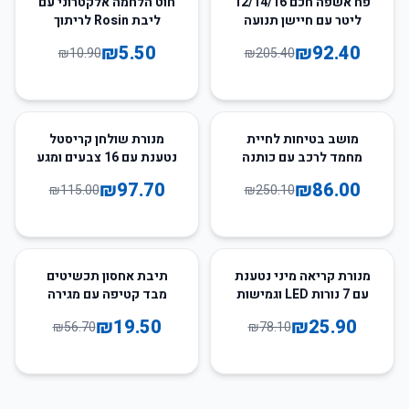
פח אשפה חכם 12/14/16
חוט הלחמה אלקטרוני עם
ליטר עם חיישן תנועה
ליבת Rosin לריתוך
וטעינת USB
אלקטרוניקה ותיקונים
₪
5.50
₪
92.40
₪
10.90
₪
205.40
ביתיים
15
%
-
66
%
-
מושב בטיחות לחיית
מנורת שולחן קריסטל
מחמד לרכב עם כותנה
נטענת עם 16 צבעים ומגע
רכה, מתאים לכלבים
₪
97.70
₪
86.00
₪
115.00
₪
250.10
וחתולים קטנים
66
%
-
67
%
-
מנורת קריאה מיני נטענת
תיבת אחסון תכשיטים
עם 7 נורות LED וגמישות
מבד קטיפה עם מגירה
לתצוגה
₪
19.50
₪
25.90
₪
56.70
₪
78.10