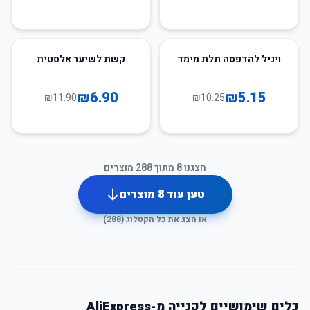
42
%
-
50
%
-
ויניל להדפסה תלת מימד
קשת לשיער אלסטית
₪
6.90
₪
5.15
₪
11.90
₪
10.25
הצגנו
8
מתוך
288
מוצרים
טען עוד
8
מוצרים
או הצג את כל הקטלוג (
288
)
כלים שימושיים לקנייה מ-AliExpress