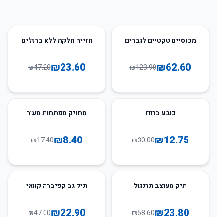
50
%
-
49
%
-
מכנסיים טקטיים לגברים
חזייה חלקה ללא ברזלים
₪
23.60
₪
62.60
₪
47.20
₪
123.90
52
%
-
57
%
-
כובע ברווז
מחזיק מפתחות מעור
₪
8.40
₪
12.75
₪
17.40
₪
30.00
51
%
-
59
%
-
תיק מעוצב תרנגול
תיק גב קפיברה קוואי
₪
22.90
₪
23.80
₪
47.00
₪
58.60