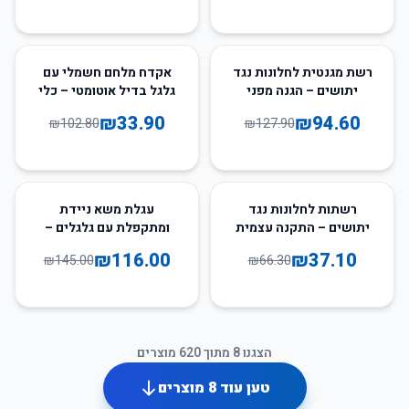
67
%
-
26
%
-
רשת מגנטית לחלונות נגד
אקדח מלחם חשמלי עם
יתושים – הגנה מפני
גלגל בדיל אוטומטי – כלי
חרקים
עבודה מקצועי
₪
33.90
₪
94.60
₪
102.80
₪
127.90
20
%
-
44
%
-
רשתות לחלונות נגד
עגלת משא ניידת
יתושים – התקנה עצמית
ומתקפלת עם גלגלים –
קלה ומהירה
להעמסה קלה ונוחה
₪
116.00
₪
37.10
₪
145.00
₪
66.30
הצגנו
8
מתוך
620
מוצרים
טען עוד
8
מוצרים