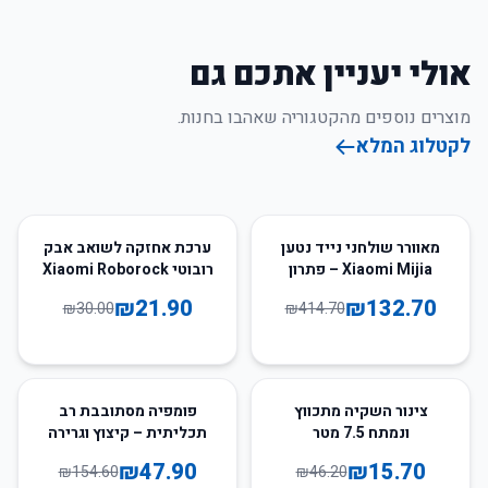
אולי יעניין אתכם גם
מוצרים נוספים מהקטגוריה שאהבו בחנות.
לקטלוג המלא
27
%
-
68
%
-
מאוורר שולחני נייד נטען
ערכת אחזקה לשואב אבק
Xiaomi Mijia – פתרון
רובוטי Xiaomi Roborock
קירור נייד ועוצמתי
S51 – פתרון מושלם
₪
21.90
₪
132.70
₪
30.00
₪
414.70
לתחזוקת שואבים
רובוטיים
69
%
-
66
%
-
צינור השקיה מתכווץ
פומפיה מסתובבת רב
ונמתח 7.5 מטר
תכליתית – קיצוץ וגרירה
קלה ומהירה
₪
47.90
₪
15.70
₪
154.60
₪
46.20