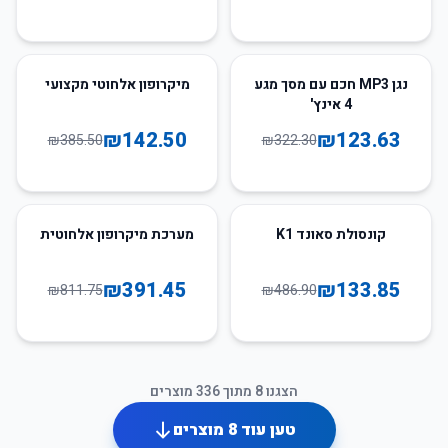
63
%
-
62
%
-
נגן MP3 חכם עם מסך מגע
מיקרופון אלחוטי מקצועי
4 אינץ'
₪
142.50
₪
123.63
₪
385.50
₪
322.30
52
%
-
73
%
-
קונסולת סאונד K1
מערכת מיקרופון אלחוטית
₪
391.45
₪
133.85
₪
811.75
₪
486.90
הצגנו
8
מתוך
336
מוצרים
טען עוד
8
מוצרים