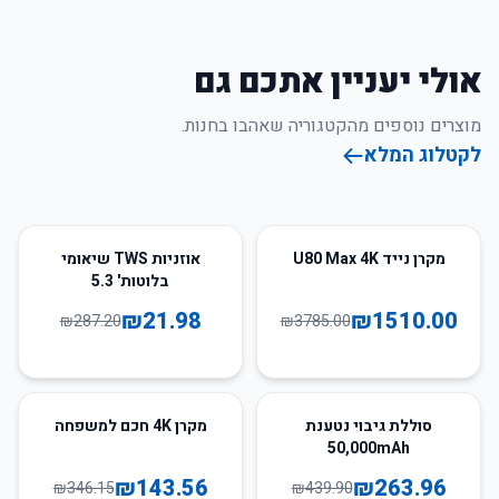
אולי יעניין אתכם גם
מוצרים נוספים מהקטגוריה שאהבו בחנות.
לקטלוג המלא
92
%
-
60
%
-
מקרן נייד U80 Max 4K
אוזניות TWS שיאומי
בלוטות' 5.3
₪
21.98
₪
1510.00
₪
287.20
₪
3785.00
59
%
-
40
%
-
סוללת גיבוי נטענת
מקרן 4K חכם למשפחה
50,000mAh
₪
143.56
₪
263.96
₪
346.15
₪
439.90