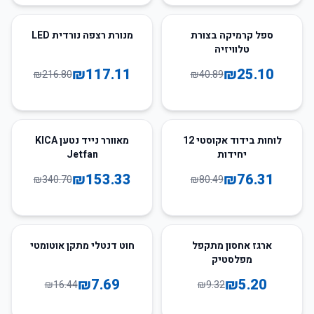
46
%
-
39
%
-
ספל קרמיקה בצורת
מנורת רצפה נורדית LED
טלוויזיה
₪
117.11
₪
25.10
₪
216.80
₪
40.89
55
%
-
5
%
-
לוחות בידוד אקוסטי 12
מאוורר נייד נטען KICA
יחידות
Jetfan
₪
153.33
₪
76.31
₪
340.70
₪
80.49
53
%
-
44
%
-
ארגז אחסון מתקפל
חוט דנטלי מתקן אוטומטי
מפלסטיק
₪
7.69
₪
5.20
₪
16.44
₪
9.32