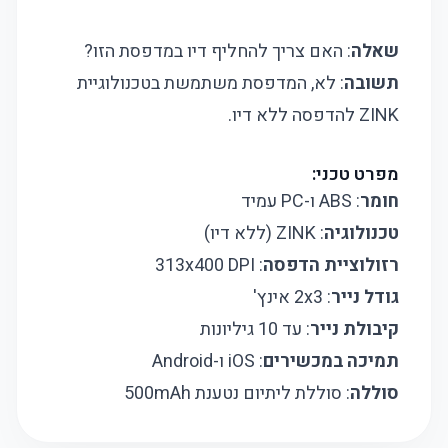
שאלה
: האם צריך להחליף דיו במדפסת הזו?
תשובה
: לא, המדפסת משתמשת בטכנולוגיית
ZINK להדפסה ללא דיו.
מפרט טכני:
חומר
: ABS ו-PC עמיד
טכנולוגיה
: ZINK (ללא דיו)
רזולוציית הדפסה
: 313x400 DPI
גודל נייר
: 2x3 אינץ'
קיבולת נייר
: עד 10 גיליונות
תמיכה במכשירים
: iOS ו-Android
סוללה
: סוללת ליתיום נטענת 500mAh