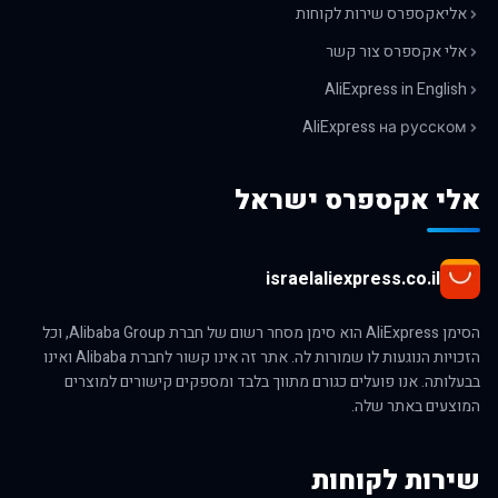
אליאקספרס שירות לקוחות
אלי אקספרס צור קשר
AliExpress in English
AliExpress на русском
אלי אקספרס ישראל
israelaliexpress.co.il
הסימן AliExpress הוא סימן מסחר רשום של חברת Alibaba Group, וכל
הזכויות הנוגעות לו שמורות לה. אתר זה אינו קשור לחברת Alibaba ואינו
בבעלותה. אנו פועלים כגורם מתווך בלבד ומספקים קישורים למוצרים
המוצעים באתר שלה.
שירות לקוחות