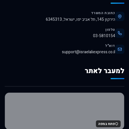
כתובת המשרד
הירקון 145, תל אביב יפו, ישראל, 6345313
טלפון
03-5810154
דוא"ל
support@israelaliexpress.co.il
למעבר לאתר
לרכישה באלי אקספרס
פתח במפה