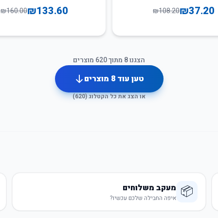
₪
133.60
₪
37.20
₪
160.00
₪
108.20
הצגנו
8
מתוך
620
מוצרים
טען עוד
8
מוצרים
או הצג את כל הקטלוג (
620
)
מעקב משלוחים
📦
איפה החבילה שלכם עכשיו?