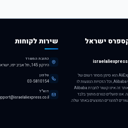
ספרס ישראל
שירות לקוחות
כתובת המשרד
israelaliexpress.
הירקון 145, תל אביב יפו, ישראל, 6345313
הסימן AliExpress הוא סימן מסחר רשום של
טלפון
03-5810154
חברת Alibaba Group, וכל הזכויות הנוגעות לו
שמורות לה. אתר זה אינו קשור לחברת Alibaba
דוא"ל
ה. אנו פועלים כגורם מתווך בלבד
pport@israelaliexpress.co.il
ורים למוצרים המוצעים באתר שלה.