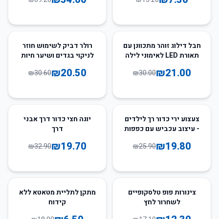
33
%
-
30
%
-
חבל דילוג זוהר מתכוונן עם
רולר דביק לשימוש חוזר
תאורת LED לאימוני לילה
לניקוי בגדים ושיער חיות
מחמד
₪
20.50
₪
21.00
₪
30.60
₪
30.00
40
%
-
24
%
-
צעצוע ירי כדור רך לילדים
יוגה חצי כדור דרך אבני
- עיצוב עכביש עם כפפות
דרך
₪
19.70
₪
19.80
₪
32.90
₪
25.90
66
%
-
28
%
-
צינורות פופ טלסקופיים
מתקן לתליית מטאטא ללא
לשחרור לחץ
קידוח