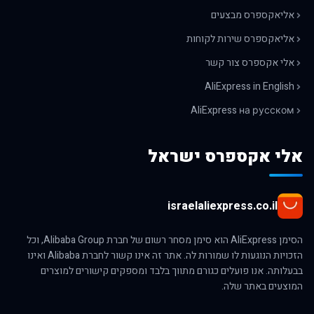
אליאקספרס מבצעים
אליאקספרס שירות לקוחות
אלי אקספרס צור קשר
AliExpress in English
AliExpress на русском
אלי אקספרס ישראל
israelaliexpress.co.il
הסימן AliExpress הוא סימן מסחר רשום של חברת Alibaba Group, וכל
הזכויות הנוגעות לו שמורות לה. אתר זה אינו קשור לחברת Alibaba ואינו
בבעלותה. אנו פועלים כגורם מתווך בלבד ומספקים קישורים למוצרים
המוצעים באתר שלה.