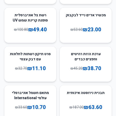
51
%
-
57
%
-
מכשיר אדים נייד לבקבוק
רשת צל אוניברסלית
סופגת קרינת שמש UV
₪
49.40
₪
23.00
₪
100.80
₪
53.60
66
%
-
14
%
-
ערכת הזזת רהיטים
סרט תיקון רשתות לחלונות
וחפצים כבדים
עם דבק עצמי
₪
11.10
₪
38.70
₪
32.70
₪
45.20
68
%
-
66
%
-
תבנית נירוסטה איכותית
מתאם חשמל אוניברסלי
עולמי International
Adaptor
₪
10.70
₪
63.60
₪
33.60
₪
187.00