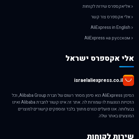
אליאקספרס שירות לקוחות
אלי אקספרס צור קשר
AliExpress in English
AliExpress на русском
אלי אקספרס ישראל
israelaliexpress.co.il
הסימן AliExpress הוא סימן מסחר רשום של חברת Alibaba Group, וכל
הזכויות הנוגעות לו שמורות לה. אתר זה אינו קשור לחברת Alibaba ואינו
בבעלותה. אנו פועלים כגורם מתווך בלבד ומספקים קישורים למוצרים
המוצעים באתר שלה.
שירות לקוחות