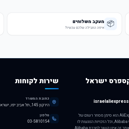
מעקב משלוחים
📦
איפה החבילה שלכם עכשיו?
ספרס ישראל
שירות לקוחות
כתובת המשרד
israelaliexpress.
הירקון 145, תל אביב יפו, ישראל, 6345313
הסימן AliExpress הוא סימן מסחר רשום של
טלפון
03-5810154
חברת Alibaba Group, וכל הזכויות הנוגעות לו
שמורות לה. אתר זה אינו קשור לחברת Alibaba