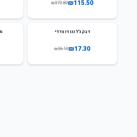
₪
115.50
₪
372.80
56
%
-
52
%
-
דבק ג'ל ננו דו צדדי
מג
₪
17.30
₪
36.10