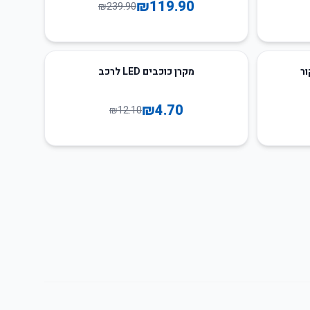
₪
119.90
₪
239.90
61
%
-
ור
מקרן כוכבים LED לרכב
₪
4.70
₪
12.10