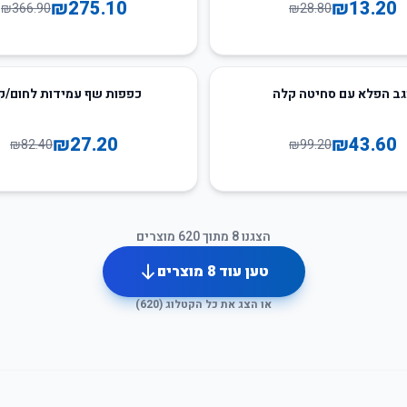
₪
275.10
₪
13.20
₪
366.90
₪
28.80
67
%
-
ב הפלא עם סחיטה קלה
כפפות שף עמידות לחום/ק
₪
27.20
₪
43.60
₪
82.40
₪
99.20
הצגנו
8
מתוך
620
מוצרים
טען עוד
8
מוצרים
או הצג את כל הקטלוג (
620
)