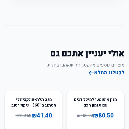
אולי יעניין אתכם גם
מוצרים נוספים מהקטגוריה שאהבו בחנות.
לקטלוג המלא
66
%
-
20
%
-
מזין אוטומטי למיכל דגים
מגב תלת-פונקציונלי
עם תזמון חכם
מסתובב 360° - ניקוי רטוב
ויבש לרצפות
₪
41.40
₪
80.50
₪
120.50
₪
100.00