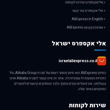
אליאקספרס שירות לקוחות
אלי אקספרס צור קשר
AliExpress in English
AliExpress на русском
אלי אקספרס ישראל
israelaliexpress.co.il
הסימן AliExpress הוא סימן מסחר רשום של חברת Alibaba Group, וכל
הזכויות הנוגעות לו שמורות לה. אתר זה אינו קשור לחברת Alibaba ואינו
בבעלותה. אנו פועלים כגורם מתווך בלבד ומספקים קישורים למוצרים
המוצעים באתר שלה.
שירות לקוחות