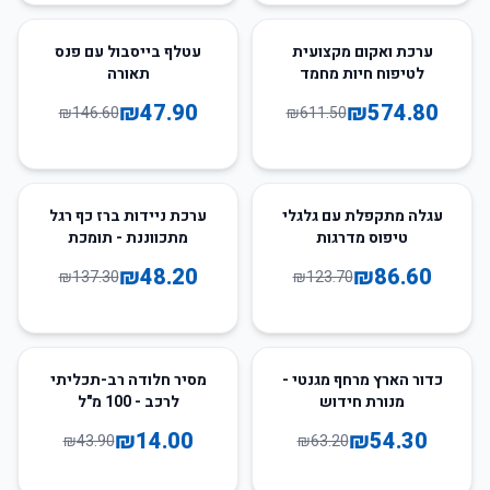
67
%
-
6
%
-
ערכת ואקום מקצועית
עטלף בייסבול עם פנס
לטיפוח חיות מחמד
תאורה
₪
47.90
₪
574.80
₪
146.60
₪
611.50
65
%
-
30
%
-
עגלה מתקפלת עם גלגלי
ערכת ניידות ברז כף רגל
טיפוס מדרגות
מתכווננת - תומכת
בעמידה ארגונומית
₪
48.20
₪
86.60
₪
137.30
₪
123.70
68
%
-
14
%
-
כדור הארץ מרחף מגנטי -
מסיר חלודה רב-תכליתי
מנורת חידוש
לרכב - 100 מ"ל
₪
14.00
₪
54.30
₪
43.90
₪
63.20