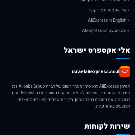
אלי אקספרס צור קשר
AliExpress in English
AliExpress на русском
אלי אקספרס ישראל
israelaliexpress.co.il
הסימן AliExpress הוא סימן מסחר רשום של חברת Alibaba Group, וכל
הזכויות הנוגעות לו שמורות לה. אתר זה אינו קשור לחברת Alibaba ואינו
בבעלותה. אנו פועלים כגורם מתווך בלבד ומספקים קישורים למוצרים
המוצעים באתר שלה.
שירות לקוחות