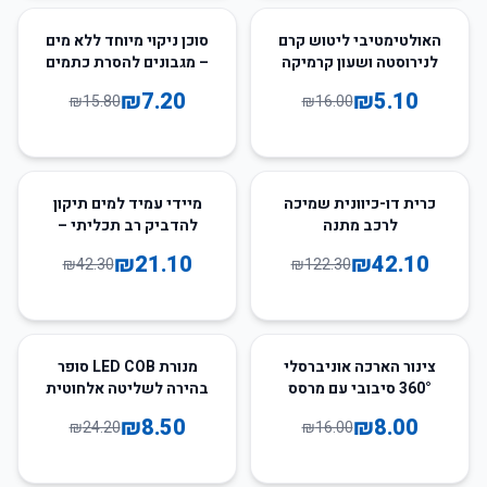
54
%
-
68
%
-
האולטימטיבי ליטוש קרם
סוכן ניקוי מיוחד ללא מים
לנירוסטה ושעון קרמיקה
– מגבונים להסרת כתמים
₪
7.20
₪
5.10
₪
15.80
₪
16.00
50
%
-
66
%
-
כרית דו-כיוונית שמיכה
מיידי עמיד למים תיקון
לרכב מתנה
להדביק רב תכליתי –
זכוכית ופורצלן
₪
21.10
₪
42.10
₪
42.30
₪
122.30
65
%
-
50
%
-
צינור הארכה אוניברסלי
מנורת LED COB סופר
360° סיבובי עם מרסס
בהירה לשליטה אלחוטית
לברזי מטבח
– 3W
₪
8.50
₪
8.00
₪
24.20
₪
16.00