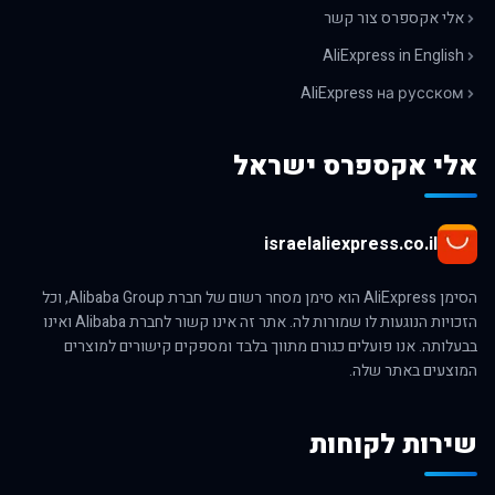
אלי אקספרס צור קשר
AliExpress in English
AliExpress на русском
אלי אקספרס ישראל
israelaliexpress.co.il
הסימן AliExpress הוא סימן מסחר רשום של חברת Alibaba Group, וכל
הזכויות הנוגעות לו שמורות לה. אתר זה אינו קשור לחברת Alibaba ואינו
בבעלותה. אנו פועלים כגורם מתווך בלבד ומספקים קישורים למוצרים
המוצעים באתר שלה.
שירות לקוחות