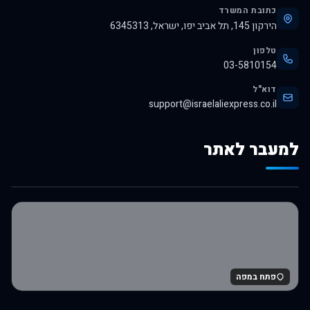
כתובת המשרד
הירקון 145, תל אביב יפו, ישראל, 6345313
טלפון
03-5810154
דוא"ל
support@israelaliexpress.co.il
למעבר לאתר
לרכישה באלי אקספרס
פתח במפה