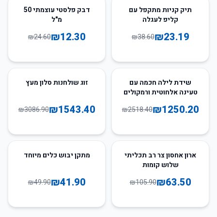
50
%
-
40
%
-
תיק קניות מתקפל עם
דבק פלסטי עוצמתי 50
קליפ לעגלה
מ"ל
₪
12.30
₪
23.19
₪
24.60
₪
38.60
50
%
-
50
%
-
שידת לילה חכמה עם
זוג שולחנות סלון מעץ
טעינה אלחוטית ורמקולים
₪
1543.40
₪
1250.20
₪
3086.90
₪
2518.40
16
%
-
40
%
-
ארון אחסון צר רב תכליתי
מתקן יבוש כלים מיוחד
שלוש קומות
₪
41.90
₪
63.50
₪
49.90
₪
105.90