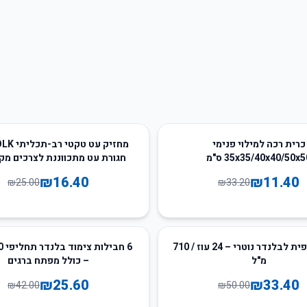
34
%
-
כרית רכה למילוי פנימי
35x35/40x40/50x ס"מ
חגורת עט מתכווננת לצרכים מק
₪
16.40
₪
11.40
₪
25.00
₪
33.20
39
%
-
כוס תחליפית לבלנדר נוטרי – 24 עוז / 710
6 ח
מ"ל
– כולל מפתח ברגים
₪
25.60
₪
33.40
₪
42.00
₪
50.00