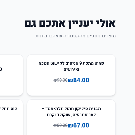
אולי יעניין אתכם גם
מוצרים נוספים מהקטגוריה שאהבו בחנות.
66
%
-
15
%
-
פמוט מתכת 9 סניפים לקישוט חנוכה
ואירועים
50
₪
84.00
₪
99.00
33
%
-
16
%
-
תבנית סיליקון חתול תלת-ממד –
לארומתרפיה, שוקולד וקרח
₪
67.00
₪
80.00