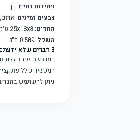
עמידות במים
: כן
צבעים זמינים
: אדום,
ממדים
: 25x18x8 ס"מ
משקל
: 0.589 ק"ג
3 דברים שלא ידעתם על המוצר הזה:
המברשת עמידה למים בתקן IPX7, מה שמאפשר ניקוי ביסו
המכשיר כולל פונקציה
ניתן להשתמש במברשת 