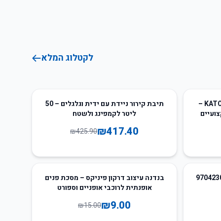
לקטלוג המלא
2
%
-
מחזיק עט טקטי רב-תכליתי KATOLK –
תיבת קירור ניידת עם ידית וגלגלים – 50
צועיים
ליטר לקמפינג ולשטח
₪
417.40
₪
425.90
40
%
-
בילות צימוד בלנדר תחליפי 9704230
בנדנה עיצוב דרקון פיניקס – מסכת פנים
אופנתית לרוכבי אופניים וספורט
₪
9.00
₪
15.00