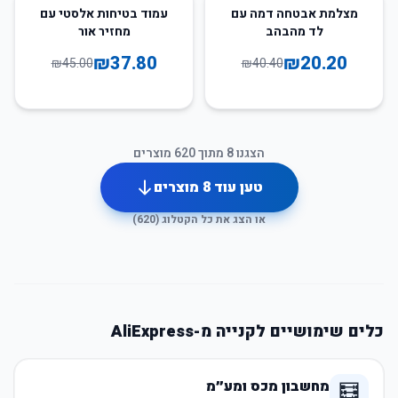
16
%
-
50
%
-
מצלמת אבטחה דמה עם
עמוד בטיחות אלסטי עם
לד מהבהב
מחזיר אור
₪
37.80
₪
20.20
₪
45.00
₪
40.40
הצגנו
8
מתוך
620
מוצרים
טען עוד
8
מוצרים
או הצג את כל הקטלוג (
620
)
כלים שימושיים לקנייה מ-AliExpress
מחשבון מכס ומע״מ
🧮