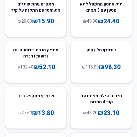
21
%
-
51
%
-
תיק אחסון מתקפל לתא
מתקן משחת שיניים
מטען עם 3 תאים
אוטומטי עם התקנה על קיר
₪
15.90
₪
24.40
₪
20.00
₪
49.90
49
%
-
15
%
-
שרפרף סלון קטן
מחזיק מגבת נירוסטה עם
זרועות נדנדה
₪
52.10
₪
98.30
₪
102.40
₪
115.00
50
%
-
50
%
-
תיבת נעילת מפתח עם
שרפרף מתקפל כבד
קוד 4 ספרות
₪
13.80
₪
23.10
₪
27.60
₪
46.20