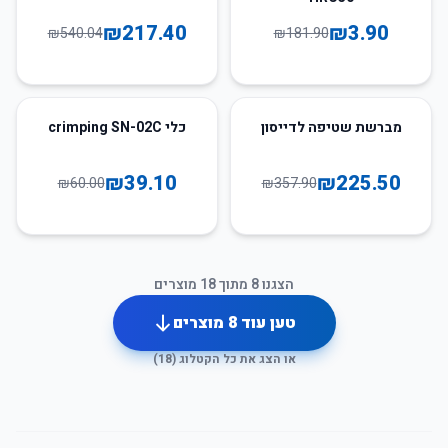
₪
217.40
₪
3.90
₪
540.04
₪
181.90
35
%
-
37
%
-
מברשת שטיפה לדייסון
כלי crimping SN-02C
₪
39.10
₪
225.50
₪
60.00
₪
357.90
הצגנו
8
מתוך
18
מוצרים
טען עוד
8
מוצרים
או הצג את כל הקטלוג (
18
)