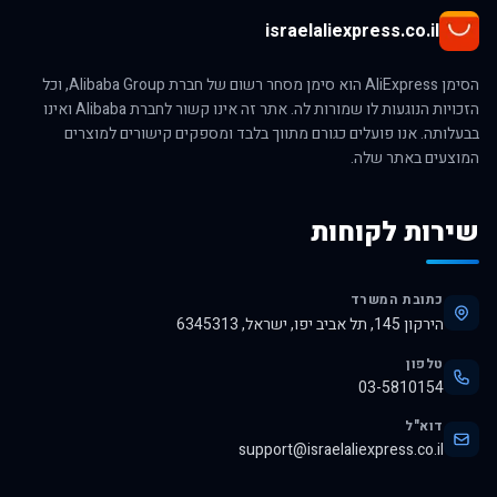
israelaliexpress.co.il
הסימן AliExpress הוא סימן מסחר רשום של חברת Alibaba Group, וכל
הזכויות הנוגעות לו שמורות לה. אתר זה אינו קשור לחברת Alibaba ואינו
בבעלותה. אנו פועלים כגורם מתווך בלבד ומספקים קישורים למוצרים
המוצעים באתר שלה.
שירות לקוחות
כתובת המשרד
הירקון 145, תל אביב יפו, ישראל, 6345313
טלפון
03-5810154
דוא"ל
support@israelaliexpress.co.il