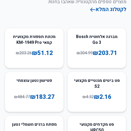
מוצרים נוספים מהקטגוריה שאהבו בחנות.
לקטלוג המלא
75
%
-
33
%
-
מברגה אלחוטית Bosch
מכונת תספורת מקצועית
Go 3
קמאי KM-1949 Pro
₪
51.12
₪
203.71
₪
203.26
₪
304.99
62
%
-
50
%
-
סט ביטים מגנטיים מקצועי
פטישון נטען עוצמתי
S2
₪
183.27
₪
2.16
₪
484.77
₪
4.32
60
%
-
98
%
-
סט מקדחים מקצועי
מפתח ברגים חשמלי נטען
HRC50