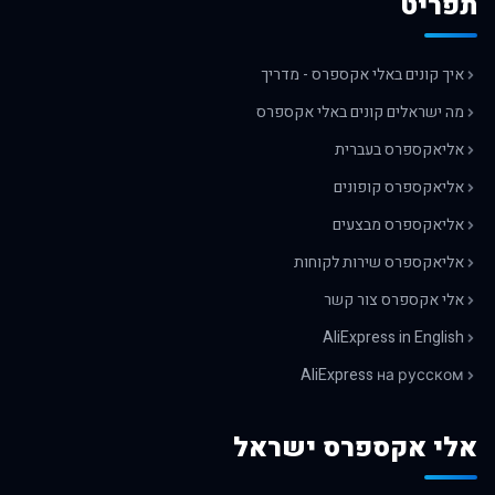
תפריט
איך קונים באלי אקספרס - מדריך
מה ישראלים קונים באלי אקספרס
אליאקספרס בעברית
אליאקספרס קופונים
אליאקספרס מבצעים
אליאקספרס שירות לקוחות
אלי אקספרס צור קשר
AliExpress in English
AliExpress на русском
אלי אקספרס ישראל