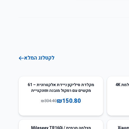
לקטלוג המלא
50
%
-
מל"ט אופנוע 2 ב-1 עיוות עם מצלמת 4K
מקלדת סיליקון ניידת אלקטרונית – 61
מקשים עם רמקול מובנה ופונקציית
הקלטה ותמיכה ב-MIDI
₪
150.80
₪
304.40
53
%
-
י Xiaomi Mijia
מצלמה תרמית Mileseey TR160i /