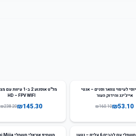
39
%
-
ופי לעיסוי צוואר ופנים – אנטי
אייג'ינג והידוק העור
HD – FPV WIFI
₪
145.30
₪
53.10
₪
238.20
₪
160.10
55
%
-
מסיר מוך חשמלי עם להבים 6 עלים – נטען
משחיף אוראלי חשמל