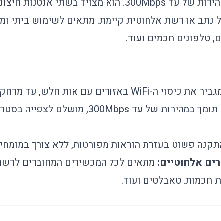
מטרים, תוך תמיכה במהירות של עד 300Mbps. הוא מצויד בשתי 
נתב או רשת אלחוטית קיימת. מתאים לשימוש ביתי ומסח
, טלפונים חכמים ועוד.
ר את כיסוי ה-WiFi באזורים עם אות חלש, עד מרחק של 100 מטרים.
תומך במהירות של עד 300Mbps, מושלם 
קנה פשוט בעזרת הוראות מפורטות, ללא צורך במומחיות
ים אלחוטיים:
ת חכמות, טאבלטים ועוד.