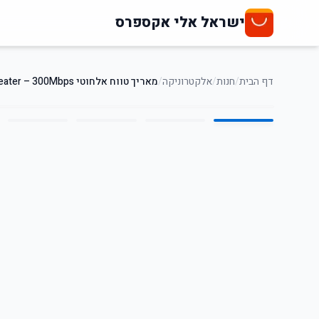
ישראל אלי אקספרס
דף הבית
/
חנות
/
אלקטרוניקה
/
מאריך טווח אלחוטי WiFi Repeater – 300Mbps
5
/
1
40
%
-