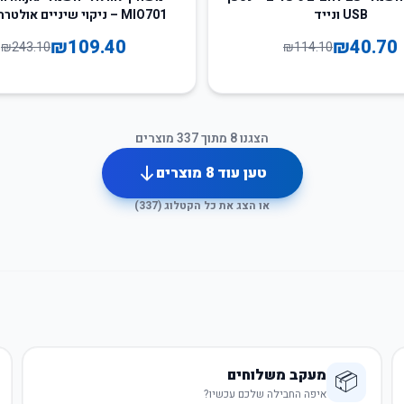
USB ונייד
MIO701 – ניקוי שיניים אולט
נייד
₪
109.40
₪
40.70
₪
243.10
₪
114.10
הצגנו
8
מתוך
337
מוצרים
טען עוד
8
מוצרים
או הצג את כל הקטלוג (
337
)
מעקב משלוחים
📦
איפה החבילה שלכם עכשיו?