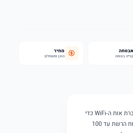
בטחה
מחיר
נייה בטוחה
הוגן ומשתלם
מאריך טווח אלחוטי זה מיועד לשיפור הכיסוי של רשת ה-WiFi הביתית, תוך הגברת אות ה-WiFi כדי
להבטיח חיבור יציב ומהיר יותר בחללים רחוקים. המכשיר מסוגל להרחיב את טווח הרשת עד 100