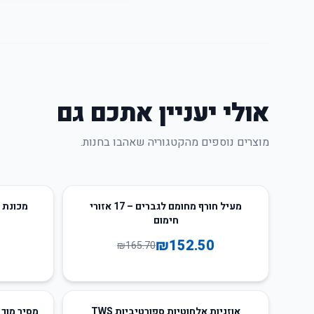
אולי יעניין אתכם גם
מוצרים נוספים מהקטגוריה שאהבו בחנות.
67
%
-
8
%
-
מעיל חורף מחומם לגברים – 17 אזורי
מכונת י
חימום
₪
152.50
₪
165.70
64
%
-
23
%
-
אוזניות אלחוטיות ספורטיביות TWS