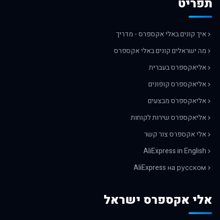
תפריט
איך קונים באלי אקספרס - מדריך
מה ישראלים קונים באלי אקספרס
אליאקספרס בעברית
אליאקספרס קופונים
אליאקספרס מבצעים
אליאקספרס שירות לקוחות
אלי אקספרס צור קשר
AliExpress in English
AliExpress на русском
אלי אקספרס ישראל