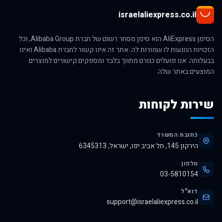
israelaliexpress.co.il
הסימן AliExpress הוא סימן מסחר רשום של חברת Alibaba Group, וכל
הזכויות הנוגעות לו שמורות לה. אתר זה אינו קשור לחברת Alibaba ואינו
בבעלותה. אנו פועלים כגורם מתווך בלבד ומספקים קישורים למוצרים
המוצעים באתר שלה.
שירות לקוחות
כתובת המשרד
הירקון 145, תל אביב יפו, ישראל, 6345313
טלפון
03-5810154
דוא"ל
support@israelaliexpress.co.il