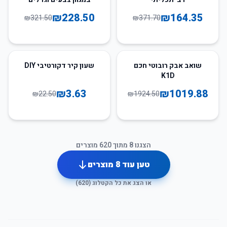
₪
228.50
₪
164.35
₪
321.50
₪
371.70
84
%
-
47
%
-
שואב אבק רובוטי חכם
שעון קיר דקורטיבי DIY
K1D
₪
3.63
₪
1019.88
₪
22.50
₪
1924.50
הצגנו
8
מתוך
620
מוצרים
טען עוד
8
מוצרים
או הצג את כל הקטלוג (
620
)