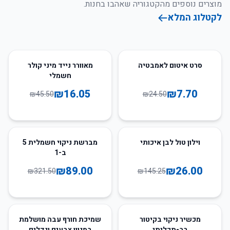
מוצרים נוספים מהקטגוריה שאהבו בחנות.
לקטלוג המלא
65
%
-
69
%
-
סרט איטום לאמבטיה
מאוורר נייד מיני קולר
חשמלי
₪
16.05
₪
7.70
₪
45.50
₪
24.50
72
%
-
82
%
-
וילון טול לבן איכותי
מברשת ניקוי חשמלית 5
ב-1
₪
89.00
₪
26.00
₪
321.50
₪
145.25
29
%
-
56
%
-
מכשיר ניקוי בקיטור
שמיכת חורף עבה מושלמת
רב-תכליתי
במגוון צבעים וגדלים