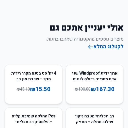
אולי יעניין אתכם גם
מוצרים נוספים מהקטגוריה שאהבו בחנות.
לקטלוג המלא
66
%
-
12
%
-
ארוך ידית Windproof שני
4 יח' סט בטנה מקרר רירית
אדם מטרייה גדולה לזוגות
מדף – שכבת מגן רב
תכליתית
₪
15.50
₪
167.30
₪
45.10
₪
190.00
25
%
-
5
%
-
רב תכליתי מטבח ניקוי
Pcs החלקה שמיכת קליפ
שילוב מתלה – מחזיק
– פלסטיק רב תכליתי
ספוג וסמרטוט לניקוז