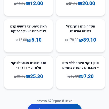
₪
12.00
₪
20.00
₪
16.10
₪
21.10
68
%
-
50
%
-
אקדח מים לחץ גדול
האולטימטיבי ליטוש קרם
לגינות ומכונית
לנירוסטה ושעון קרמיקה
₪
5.10
₪
89.10
₪
16.00
₪
178.30
30
%
-
54
%
-
סוכן ניקוי מיוחד ללא מים
מגב זכוכית מגנטי לניקוי
– מגבונים להסרת כתמים
חלונות – דו צדדי
₪
25.30
₪
7.20
₪
36.10
₪
15.80
הצגנו
8
מתוך
620
מוצרים